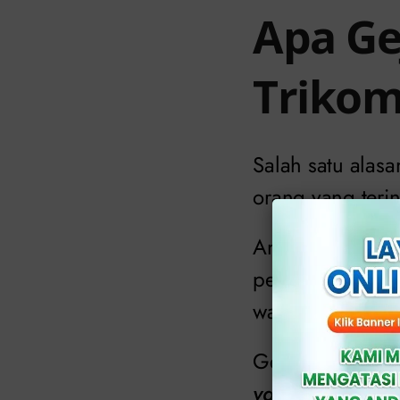
Apa Ge
Trikom
Salah satu alas
orang yang terin
Anda mungkin m
penyakit terseb
waktu 5 hingga 2
Gejala lebih ser
vaginalis
menye