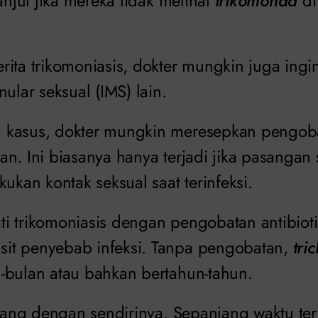
lanjut jika mereka tidak melihat
trikomonad
di
rita
trikomoniasis
, dokter mungkin juga ing
nular seksual (IMS) lain.
kasus, dokter mungkin meresepkan pengobat
n. Ini biasanya hanya terjadi jika pasangan 
kukan kontak seksual saat terinfeksi.
i trikomoniasis dengan pengobatan antibioti
it penyebab infeksi. Tanpa pengobatan,
tric
-bulan atau bahkan bertahun-tahun.
ilang dengan sendirinya. Sepanjang waktu ter