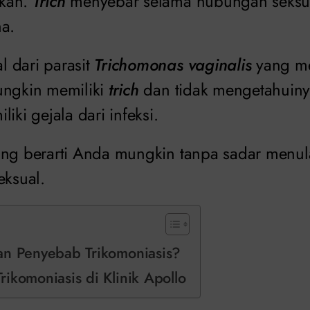
kan.
Trich
menyebar selama hubungan seksua
na.
 dari parasit
Trichomonas vaginalis
yang m
ungkin memiliki
trich
dan tidak mengetahuiny
iki gejala dari infeksi.
ng berarti Anda mungkin tanpa sadar menula
eksual.
an Penyebab Trikomoniasis?
ikomoniasis di Klinik Apollo