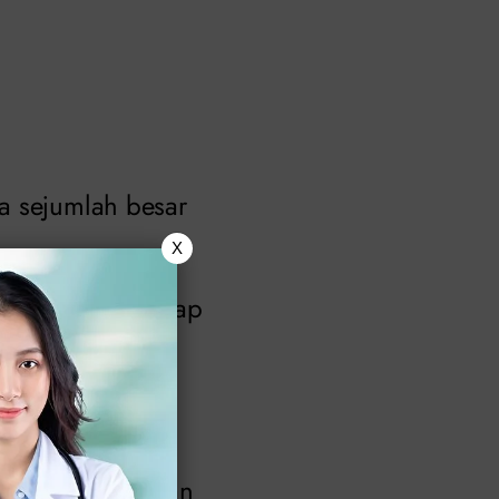
a sejumlah besar
X
hwa Anda mengidap
muncul dalam
a
Trichomonas
 dapat menularkan