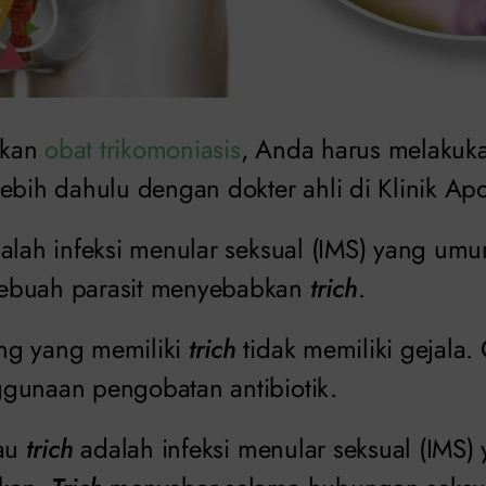
tkan
obat trikomoniasis
, Anda harus melakuka
ebih dahulu dengan dokter ahli di Klinik Apo
dalah infeksi menular seksual (IMS) yang u
ebuah parasit menyebabkan
trich
.
ng yang memiliki
trich
tidak memiliki gejala.
gunaan pengobatan antibiotik.
tau
trich
adalah infeksi menular seksual (IMS