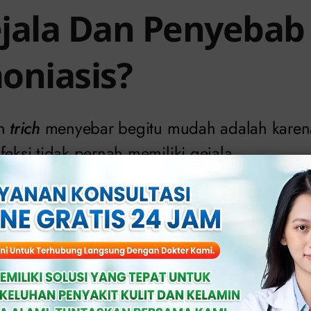
jala Dan Penyebab
oniasis?
an
trich
menyebar begitu mudah adalah karen
feksi tidak pernah memiliki gejala.
enulari orang lain sebelum Anda tahu ba
ut. Ketika gejala muncul, mereka cenderung 
8 hari setelah terpapar.
ing terjadi pada wanita. Parasit kecil bernam
babkan
trich
. Setelah Anda terinfeksi, Anda