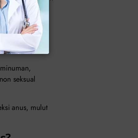
 minuman,
non seksual
ksi anus, mulut
s?