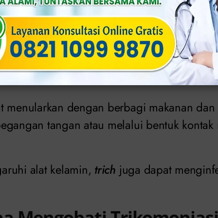
g lain melalui:
gina ke penis atau vagina ke vagina.
at menularkan dengan berbagi makanan dan
egangan tangan atau melalui bentuk kontak 
ruhi alat kelamin,
trich
juga dapat menginfe
a Mengobati Trikomoniasi