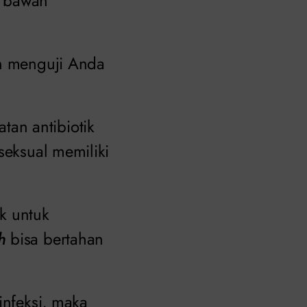
 bawah
in menguji Anda
an antibiotik
seksual memiliki
k untuk
h
bisa bertahan
infeksi, maka