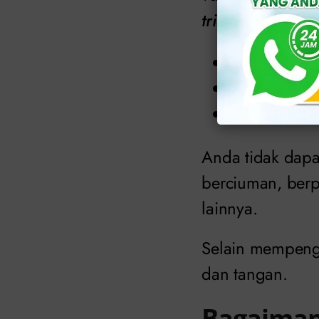
trich
kepada oran
Hubungan va
Seks anal.
Seks oral.
Anda tidak dap
berciuman, berp
lainnya.
Selain mempenga
dan tangan.
Bagaiman