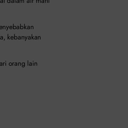
l dalam air mani
enyebabkan
a, kebanyakan
ri orang lain