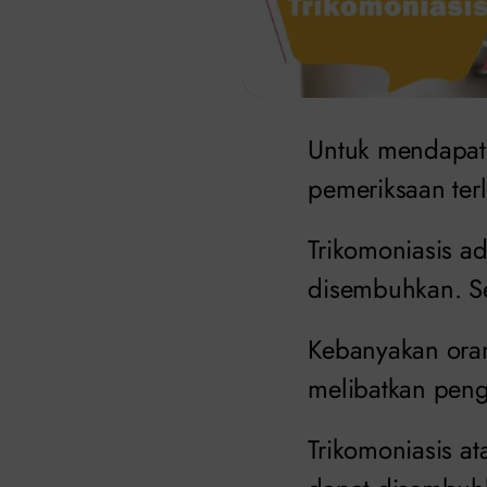
Untuk mendapa
pemeriksaan terl
Trikomoniasis a
disembuhkan. S
Kebanyakan ora
melibatkan peng
Trikomoniasis a