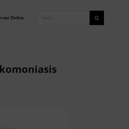
Search
rvasi Online
for:
ikomoniasis