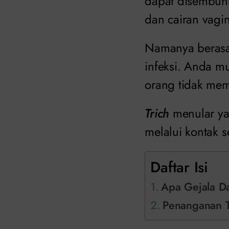
dapat disembuh
dan cairan vagi
Namanya berasal
infeksi. Anda m
orang tidak memil
Trich
menular ya
melalui kontak s
Daftar Isi
Apa Gejala D
Penanganan Tr