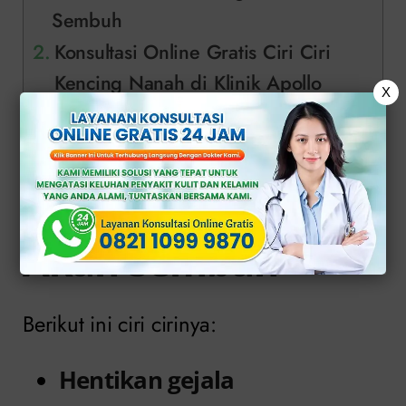
Sembuh
Konsultasi Online Gratis Ciri Ciri
Kencing Nanah di Klinik Apollo
X
Inilah Ciri Ciri
Kencing Nanah
Akan Sembuh
Berikut ini ciri cirinya:
Hentikan gejala