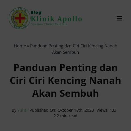
Skip
to
Toggl
content
Navig
Chat Dokter
Home
»
Panduan Penting dan Ciri Ciri Kencing Nanah
Akan Sembuh
0821-1099-9870
Panduan Penting dan
Ciri Ciri Kencing Nanah
Reservasi Online
Akan Sembuh
Search
for:
By
Yulia
Published On: Oktober 18th, 2023
Views: 133
2.2 min read