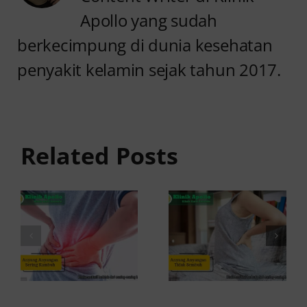
Apollo yang sudah
berkecimpung di dunia kesehatan
penyakit kelamin sejak tahun 2017.
Anyang
Penyebab
anyangan
Anyang
Tidak
anyangan
Sembuh?
Related Posts
Sering
Ini
Kambuh
Penyebab
dan Cara
dan
Atasinya
Solusinya