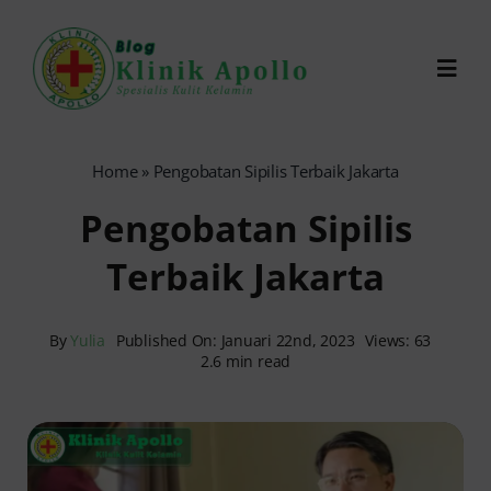
Skip
to
Toggl
content
Navig
Chat Dokter
Home
»
Pengobatan Sipilis Terbaik Jakarta
Pengobatan Sipilis
0821-1099-9870
Terbaik Jakarta
Reservasi Online
By
Yulia
Published On: Januari 22nd, 2023
Views: 63
2.6 min read
Search
for: