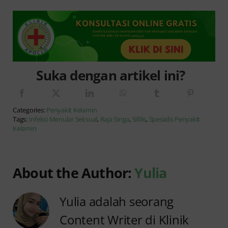
Suka dengan artikel ini?
Categories:
Penyakit Kelamin
Tags:
Infeksi Menular Seksual
,
Raja Singa
,
Sifilis
,
Spesialis Penyakit
Kelamin
About the Author:
Yulia
Yulia adalah seorang
Content Writer di Klinik