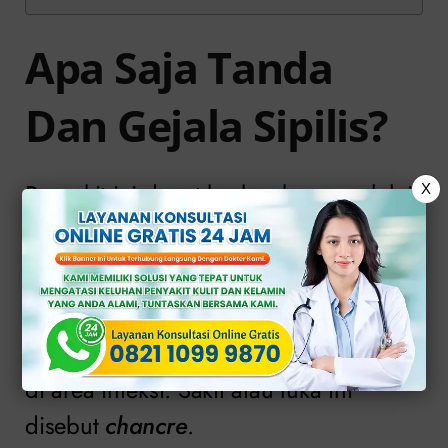
Apa Saja Tanda
Dan Gejala Sipilis?
Penyakit ini dapat berkembang melalui
X
3 tahap berbeda.
Tahap primer
Tahap ini biasanya dimulai dengan luka
di area infeksi. Sakit atau luka ini
disebut
chancre
.