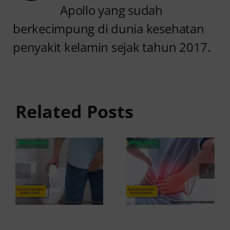
Apollo yang sudah
berkecimpung di dunia kesehatan
penyakit kelamin sejak tahun 2017.
Anyang
Penyebab
anyangan
Anyang
Keluar
anyangan
Related Posts
Darah:
Sering
Penyebab
Kambuh
dan Kapan
dan Cara
ke Dokter
Atasinya