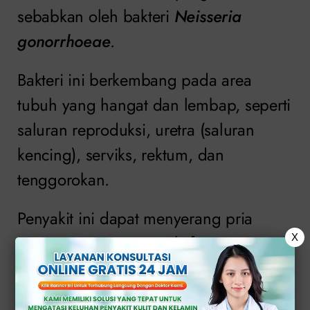
sebabkan oleh bakteri
Neisseria
gonorrhoeae
.
Bakteri ini berkembang pada area
tubuh yang hangat dan lembap, seperti
saluran reproduksi, uretra (saluran
kencing), serviks, rektum, dan
tenggorokan.
Penyakit ini dapat menyerang pria
maupun wanita yang aktif secara
X
seksual.
Jika tidak di tangani dengan tepat,