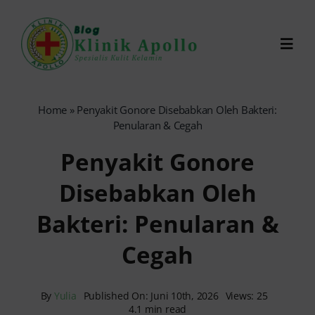
Skip
to
Toggl
content
Navig
Chat Dokter
Home
»
Penyakit Gonore Disebabkan Oleh Bakteri:
Penularan & Cegah
0821-1099-9870
Penyakit Gonore
Disebabkan Oleh
Reservasi Online
Bakteri: Penularan &
Search
Cegah
for:
By
Yulia
Published On: Juni 10th, 2026
Views: 25
4.1 min read