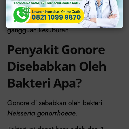
gonore dapat menyebabkan masalah
kesehatan yang lebih serius, termasuk
gangguan kesuburan.
Penyakit Gonore
Disebabkan Oleh
Bakteri Apa?
Gonore di sebabkan oleh bakteri
Neisseria gonorrhoeae
.