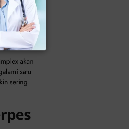
lkan gejala.
 Kabar baiknya,
ipada infeksi
simplex akan
alami satu
in sering
rpes