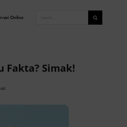
Search
rvasi Online
for:
u Fakta? Simak!
ead