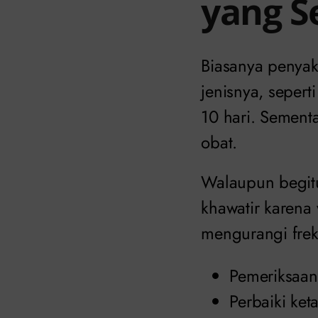
yang S
Biasanya penyak
jenisnya, seper
10 hari. Sement
obat.
Walaupun begitu
khawatir karena 
mengurangi fre
Pemeriksaan
Perbaiki ke