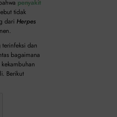
n bahwa
penyakit
ebut tidak
ng dari
Herpes
anen.
terinfeksi dan
Lantas bagaimana
si kekambuhan
i. Berikut