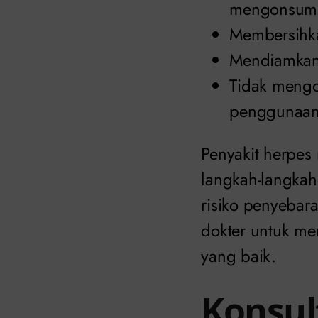
mengonsums
Membersihka
Mendiamkan 
Tidak mengo
penggunaan
Penyakit herpe
langkah-langkah
risiko penyebar
dokter untuk me
yang baik.
Konsul