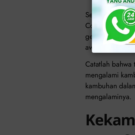
Setelah berjaya
Contoh, nyeri, g
gejala herpes y
awal.
Catatlah bahwa t
mengalami kamb
kambuhan dalam
mengalaminya.
Kekam