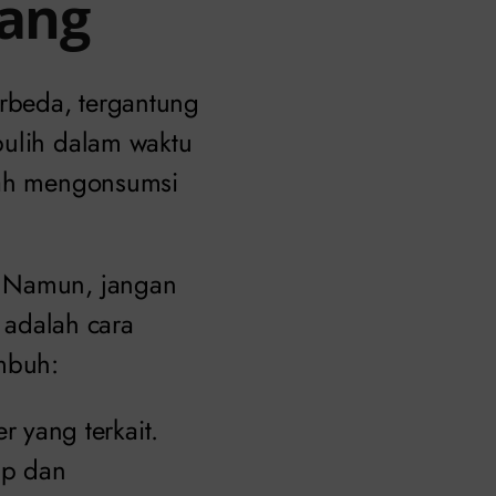
rang
rbeda, tergantung
pulih dalam waktu
elah mengonsumsi
. Namun, jangan
t adalah cara
mbuh:
 yang terkait.
up dan