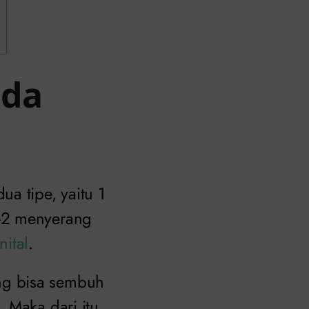
ada
a tipe, yaitu 1
V-2 menyerang
nital
.
ng bisa sembuh
 Maka dari itu,