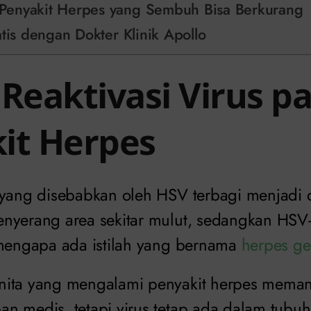
enyakit Herpes yang Sembuh Bisa Berkurang
atis dengan Dokter Klinik Apollo
 Reaktivasi Virus p
it Herpes
 yang disebabkan oleh HSV terbagi menjadi du
nyerang area sekitar mulut, sedangkan HS
 mengapa ada istilah yang bernama
herpes ge
nita yang mengalami penyakit herpes mema
n medis, tetapi virus tetap ada dalam tubuh.