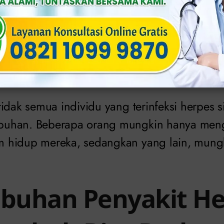
 kembali,
virus herpes simplex
dapat memuncu
atal, luka, atau ruam di area yang terinfeksi.
ang muncul kembali biasanya lebih ringan dar
idak semua individu yang terinfeksi herpes 
uhan. Beberapa orang mungkin hanya meng
 hidup mereka, sedangkan yang lain, mungk
buhan Penyakit He