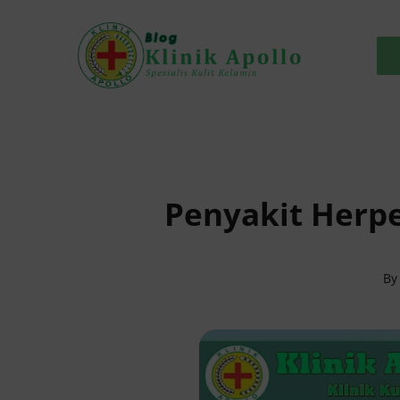
Skip
to
content
Penyakit Herpe
B