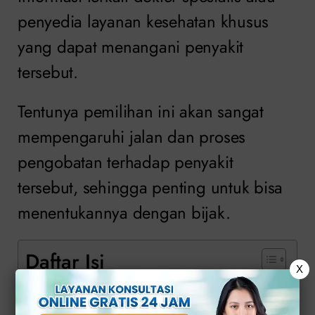
penyedia layanan kesehatan khusus
yang dapat menangani penyakit
tersebut.
Tentunya pemilihan ini akan sangat
mempengaruhi jalan dan proses
pengobatan terhadap penyakit
tersebut, sehingga penting untuk bisa
menentukannya dengan bijak.
Daftar Isi
X
Klinik Apollo Atasi Penyakit Herpes
Genital