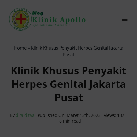
Skip
to
Toggl
content
Navig
Chat Dokter
Home
»
Klinik Khusus Penyakit Herpes Genital Jakarta
Pusat
0821-1099-9870
Klinik Khusus Penyakit
Herpes Genital Jakarta
Reservasi Online
Pusat
Search
for:
By
dita ditaa
Published On: Maret 13th, 2023
Views: 137
1.8 min read