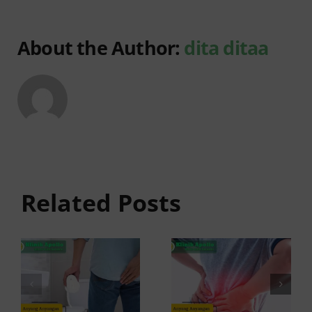
About the Author:
dita ditaa
Anyang
Penyebab
anyangan
Anyang
Keluar
anyangan
Related Posts
Darah:
Sering
Penyebab
Kambuh
dan Kapan
dan Cara
ke Dokter
Atasinya