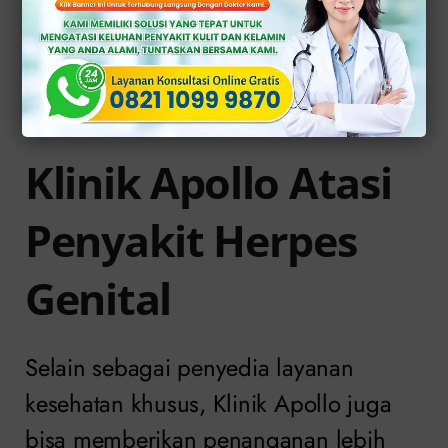
Fokus Pengobatan Herpes Genital
Segera Konsultasi Dokter Di Klinik
Apollo
Klinik Apollo Atasi
Penyakit Herpes
Genital
Selain sebagai penyedia layanan
kesehatan khusus, Klinik Apollo juga
bisa memberikan penanganan lebih