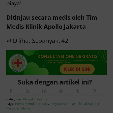
biaya!
Ditinjau secara medis oleh Tim
Medis Klinik Apollo Jakarta
Dilihat Sebanyak:
42
Suka dengan artikel ini?
Categories:
Penyakit Kelamin
Tags:
Infeksi Menular Seksual
,
Penyakit Menular Seksual
,
Spesialis
Penyakit Kelamin