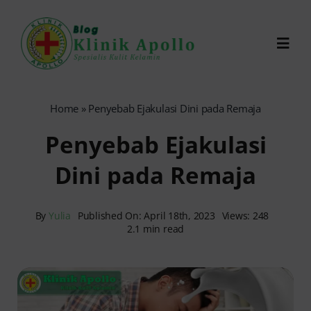
Skip
to
Toggl
content
Navig
Chat Dokter
Home
»
Penyebab Ejakulasi Dini pada Remaja
Penyebab Ejakulasi
0821-1099-9870
Dini pada Remaja
Reservasi Online
By
Yulia
Published On: April 18th, 2023
Views: 248
2.1 min read
Search
for: