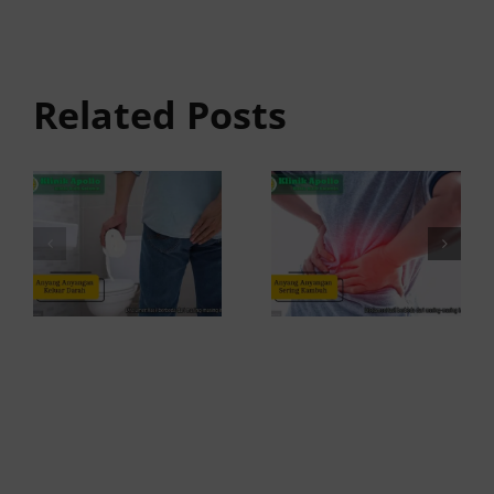
Anyang
Penyebab
anyangan
Anyang
Keluar
anyangan
Related Posts
Darah:
Sering
Penyebab
Kambuh
dan Kapan
dan Cara
ke Dokter
Atasinya