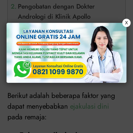
Pengobatan dengan Dokter
Andrologi di Klinik Apollo
X
Faktor Penyebab
Ejakulasi Dini pada
Remaja
Berikut adalah beberapa faktor yang
dapat menyebabkan
ejakulasi dini
pada remaja: