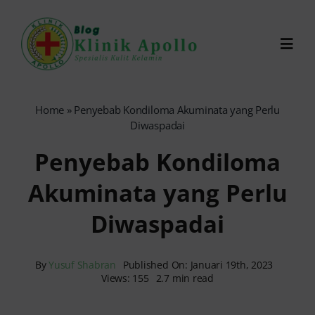
Skip
to
Toggl
content
Navig
Chat Dokter
Home
»
Penyebab Kondiloma Akuminata yang Perlu
Diwaspadai
0821-1099-9870
Penyebab Kondiloma
Akuminata yang Perlu
Reservasi Online
Diwaspadai
Search
for:
By
Yusuf Shabran
Published On: Januari 19th, 2023
Views: 155
2.7 min read