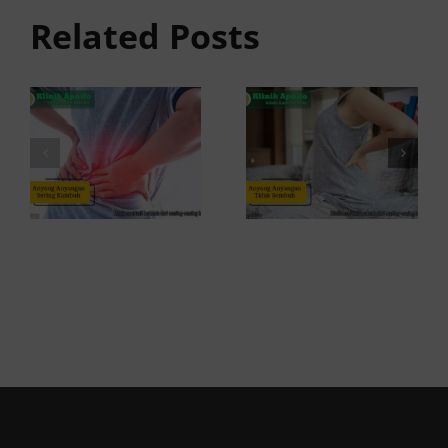
anyangan
Sembuh?
Related Posts
Sering
Ini
Kambuh
Penyebab
dan Cara
dan
Atasinya
Solusinya