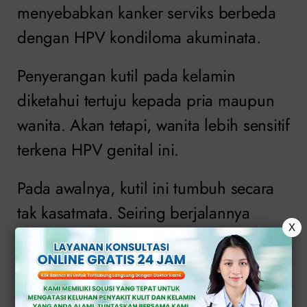
menyebabkan kanker serviks berbeda
dengan HPV kondiloma akuminata.
Penyerangan kutil pada kelamin
diketahui tertuju kepada pria maupun
wanita. Akan tetapi, wanita lebih sensitif
terkena HPV genital ini.
Pada awalnya, kutil ini tumbuh secara
tak kasatmata. Seiring berjalannya
X
waktu, tonjolan itu akan muncul
dengan sendirinya–mendatangkan
rasa sakit, perih, dan gatal.