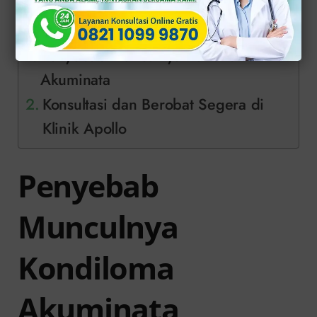
Daftar Isi
Penyebab Munculnya Kondiloma
Akuminata
Konsultasi dan Berobat Segera di
Klinik Apollo
Penyebab
Munculnya
Kondiloma
Akuminata