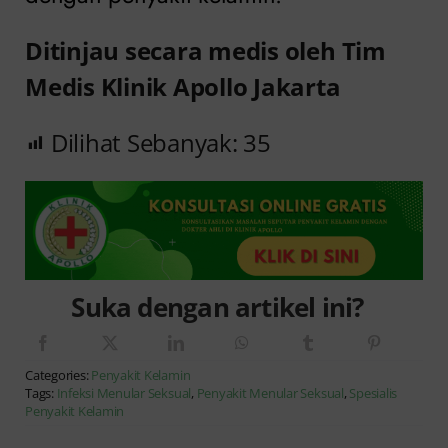
Ditinjau secara medis oleh Tim
Medis Klinik Apollo Jakarta
Dilihat Sebanyak:
35
Suka dengan artikel ini?
Categories:
Penyakit Kelamin
Tags:
Infeksi Menular Seksual
,
Penyakit Menular Seksual
,
Spesialis
Penyakit Kelamin