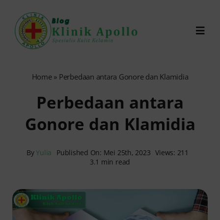
Skip
to
Toggl
content
Navig
Chat Dokter
Home
»
Perbedaan antara Gonore dan Klamidia
Perbedaan antara
0821-1099-9870
Gonore dan Klamidia
Reservasi Online
By
Yulia
Published On: Mei 25th, 2023
Views: 211
3.1 min read
Search
for: