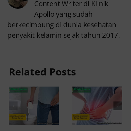
Content Writer di Klinik
Apollo yang sudah
berkecimpung di dunia kesehatan
penyakit kelamin sejak tahun 2017.
Anyang
Penyebab
anyangan
Anyang
Keluar
anyangan
Related Posts
Darah:
Sering
Penyebab
Kambuh
dan Kapan
dan Cara
ke Dokter
Atasinya