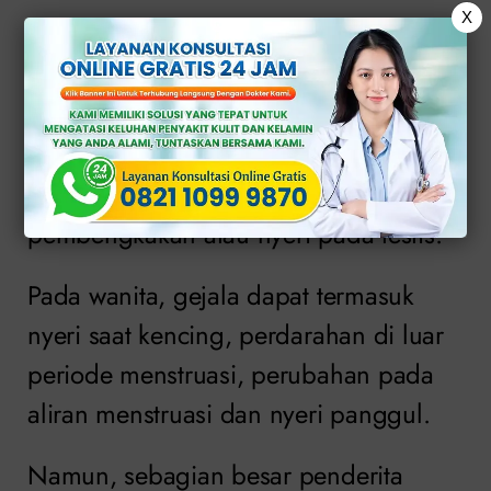
X
Gonore
Gejala gonore pada pria meliputi nyeri
atau sensasi terbakar saat kencing,
keluarnya cairan dari penis dan
pembengkakan atau nyeri pada testis.
Pada wanita, gejala dapat termasuk
nyeri saat kencing, perdarahan di luar
periode menstruasi, perubahan pada
aliran menstruasi dan nyeri panggul.
Namun, sebagian besar penderita