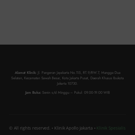
Alamat Klinik:
Jl. Pangeran Jayakarta No.115, RT.9/RW.7, Mangga Dua
Selatan, Kecamatan Sawah Besar, Kota Jakarta Pusat, Daerah Khusus Ibukota
Jakarta 10730.
Jam Buka:
Senin s/d Minggu – Pukul: 09.00-19.00 WIB
Chat Dokter
© All rights reserved. • Klinik Apollo Jakarta •
Klinik Spesialis