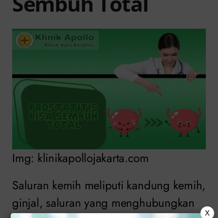
Sembuh Total
Img: klinikapollojakarta.com
Saluran kemih meliputi kandung kemih,
ginjal, saluran yang menghubungkan
X