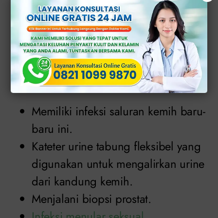
ginjal dengan kandung kemih (ureter)
dan uretra.
Dalam kasus ini, penyebab gejala tidak
jelas. Seseorang kemungkinan terkena
prostatitis akut jika memiliki:
Memiliki infeksi saluran kemih baru-
baru ini.
Kateter urine tabung fleksibel yang
digunakan untuk mengalirkan urine
dari kandung kemih.
Menjalani biopsi prostat.
Infeksi menular seksual
.