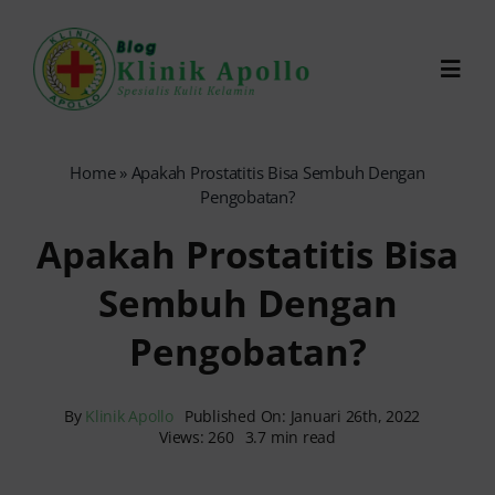
Skip
to
Toggl
content
Navig
Chat Dokter
Home
»
Apakah Prostatitis Bisa Sembuh Dengan
Pengobatan?
0821-1099-9870
Apakah Prostatitis Bisa
Sembuh Dengan
Reservasi Online
Pengobatan?
Search
for:
By
Klinik Apollo
Published On: Januari 26th, 2022
Views: 260
3.7 min read