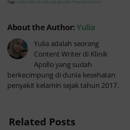
Tags:
Infeksi Menular Seksual
,
Spesialis Penyakit Kelamin
About the Author:
Yulia
Yulia adalah seorang
Content Writer di Klinik
Apollo yang sudah
berkecimpung di dunia kesehatan
penyakit kelamin sejak tahun 2017.
Cara
Keputihan
Menyembuhk
Cair
Kista
Seperti Air
Bartholin
Related Posts
dan Gatal,
Tanpa