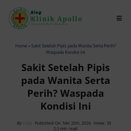
Skip
to
Toggl
content
Navig
Chat Dokter
Home
»
Sakit Setelah Pipis pada Wanita Serta Perih?
Waspada Kondisi Ini
0821-1099-9870
Sakit Setelah Pipis
pada Wanita Serta
Reservasi Online
Perih? Waspada
Search
Kondisi Ini
for:
By
Yulia
Published On: Mei 25th, 2026
Views: 33
2.3 min read