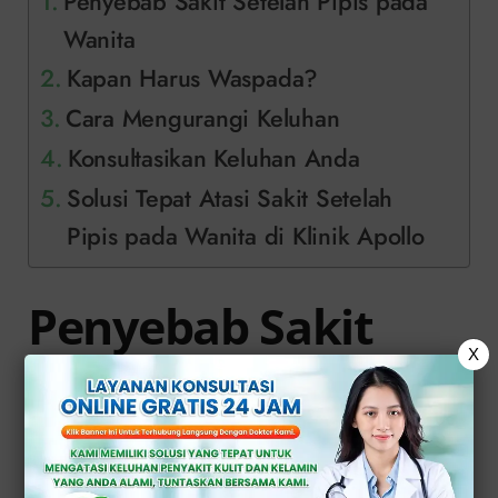
Penyebab Sakit Setelah Pipis pada
Wanita
Kapan Harus Waspada?
Cara Mengurangi Keluhan
Konsultasikan Keluhan Anda
Solusi Tepat Atasi Sakit Setelah
Pipis pada Wanita di Klinik Apollo
Penyebab Sakit
X
Setelah Pipis pada
Wanita