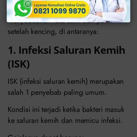
Ada beberapa kondisi yang dapat
menyebabkan rasa sakit dan perih
setelah kencing, di antaranya:
1. Infeksi Saluran Kemih
(ISK)
ISK (infeksi saluran kemih) merupakan
salah 1 penyebab paling umum.
Kondisi ini terjadi ketika bakteri masuk
ke saluran kemih dan memicu infeksi.