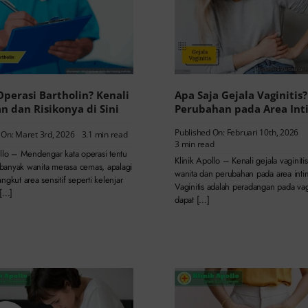
Operasi Bartholin? Kenali
Apa Saja Gejala Vaginitis?
n dan Risikonya di Sini
Perubahan pada Area Int
Published On: Februari 10th, 2026
 On: Maret 3rd, 2026
3.1 min read
3 min read
ollo – Mendengar kata operasi tentu
Klinik Apollo – Kenali gejala vaginiti
anyak wanita merasa cemas, apalagi
wanita dan perubahan pada area inti
ngkut area sensitif seperti kelenjar
Vaginitis adalah peradangan pada va
 […]
dapat […]