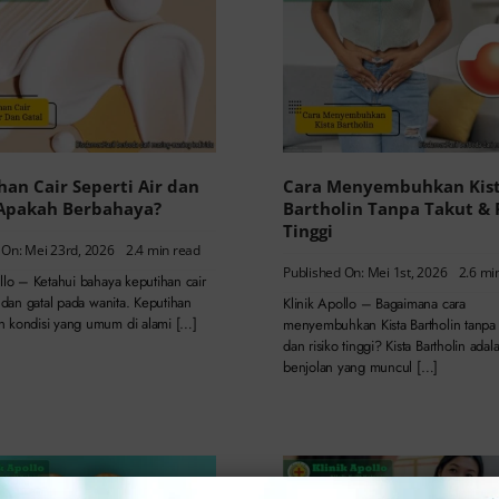
han Cair Seperti Air dan
Cara Menyembuhkan Kis
 Apakah Berbahaya?
Bartholin Tanpa Takut & 
Tinggi
 On: Mei 23rd, 2026
2.4 min read
Published On: Mei 1st, 2026
2.6 mi
llo – Ketahui bahaya keputihan cair
r dan gatal pada wanita. Keputihan
Klinik Apollo – Bagaimana cara
 kondisi yang umum di alami […]
menyembuhkan Kista Bartholin tanpa r
dan risiko tinggi? Kista Bartholin adal
benjolan yang muncul […]