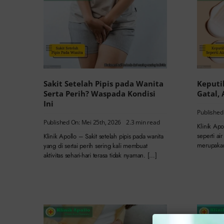
Sakit Setelah Pipis pada Wanita
Keputi
Serta Perih? Waspada Kondisi
Gatal,
Ini
Published
Published On: Mei 25th, 2026
2.3 min read
Klinik Apo
seperti ai
Klinik Apollo – Sakit setelah pipis pada wanita
merupakan
yang di sertai perih sering kali membuat
aktivitas sehari-hari terasa tidak nyaman. […]