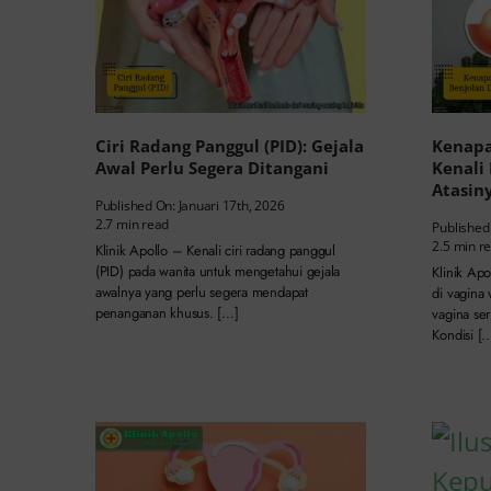
Ciri Radang Panggul (PID): Gejala
Kenapa
Awal Perlu Segera Ditangani
Kenali
Atasin
Published On: Januari 17th, 2026
2.7 min read
Published
2.5 min r
Klinik Apollo – Kenali ciri radang panggul
(PID) pada wanita untuk mengetahui gejala
Klinik Ap
awalnya yang perlu segera mendapat
di vagina
penanganan khusus. […]
vagina se
Kondisi [