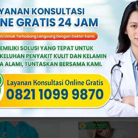
erapatkan Daerah
Kapan Harus ke Dokter
taan dengan Metode
Kemaluan Wanita? Ini Ta
epat
Tandanya
 On: Maret 30th, 2026
2.8 min read
Published On: Maret 28th, 2026
4 
ollo – Ketahui cara merapatkan
Klinik Apollo – Kenali tanda-tanda 
wanitaaan dengan metode yang
harus melakukan pemeriksaan ke dok
pat. Merasa area kewanitaan menjadi
kemaluan wanita. Kesehatan organ in
ggar adalah […]
sering kali […]