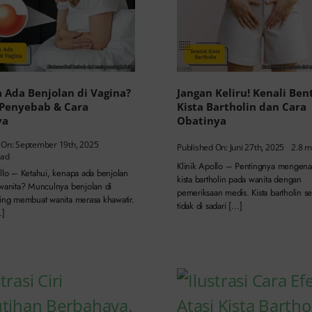
 Ada Benjolan di Vagina?
Jangan Keliru! Kenali Ben
 Penyebab & Cara
Kista Bartholin dan Cara
ya
Obatinya
 On: September 19th, 2025
Published On: Juni 27th, 2025
2.8 m
ead
Klinik Apollo – Pentingnya mengena
ollo – Ketahui, kenapa ada benjolan
kista bartholin pada wanita dengan
 wanita? Munculnya benjolan di
pemeriksaan medis. Kista bartholin se
ring membuat wanita merasa khawatir.
tidak di sadari […]
…]