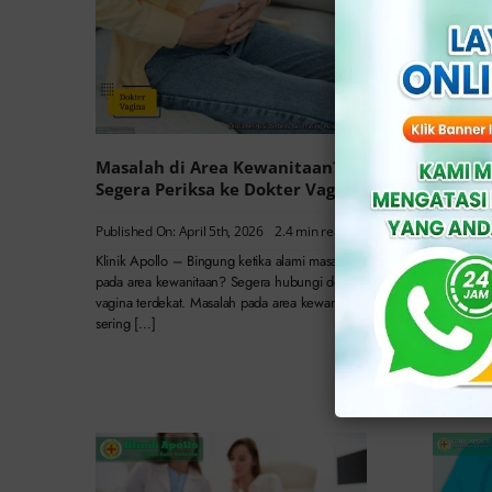
Masalah di Area Kewanitaan?
Cara M
Segera Periksa ke Dokter Vagina
Kewani
yang T
Published On: April 5th, 2026
2.4 min read
Published
Klinik Apollo – Bingung ketika alami masalah
pada area kewanitaan? Segera hubungi dokter
Klinik Ap
vagina terdekat. Masalah pada area kewanitaan
daerah ke
sering […]
paling te
lebih lon