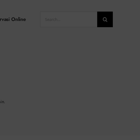
Search
rvasi Online
for:
in.