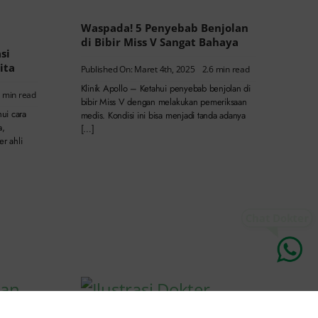
Waspada! 5 Penyebab Benjolan
di Bibir Miss V Sangat Bahaya
si
ita
Published On: Maret 4th, 2025
2.6 min read
Klinik Apollo – Ketahui penyebab benjolan di
3 min read
bibir Miss V dengan melakukan pemeriksaan
ui cara
medis. Kondisi ini bisa menjadi tanda adanya
a,
[…]
er ahli