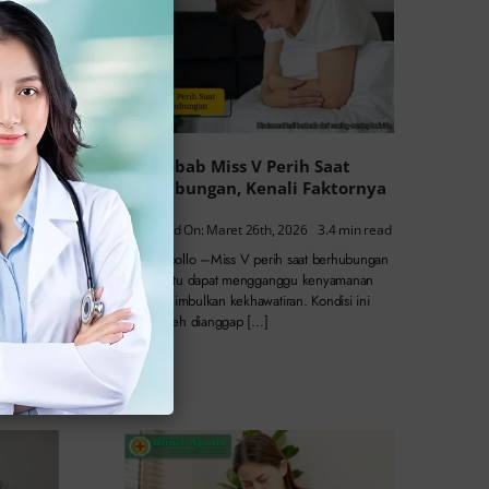
Penyebab Miss V Perih Saat
nda-
Berhubungan, Kenali Faktornya
Published On: Maret 26th, 2026
3.4 min read
min read
Klinik Apollo –Miss V perih saat berhubungan
intim tentu dapat mengganggu kenyamanan
kapan Anda
dan menimbulkan kekhawatiran. Kondisi ini
ter
tidak boleh dianggap […]
tim wanita