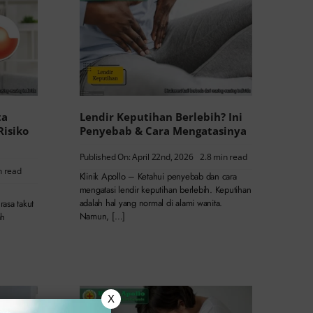
ta
Lendir Keputihan Berlebih? Ini
Risiko
Penyebab & Cara Mengatasinya
Published On: April 22nd, 2026
2.8 min read
n read
Klinik Apollo – Ketahui penyebab dan cara
mengatasi lendir keputihan berlebih. Keputihan
adalah hal yang normal di alami wanita.
asa takut
Namun, […]
ah
X