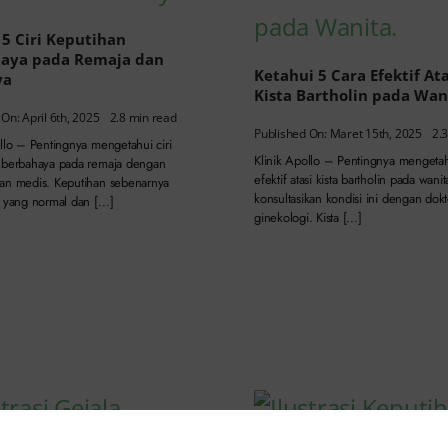
 5 Ciri Keputihan
aya pada Remaja dan
Ketahui 5 Cara Efektif Ata
ya
Kista Bartholin pada Wan
On: April 6th, 2025
2.8 min read
Published On: Maret 15th, 2025
2.
ollo – Pentingnya mengetahui ciri
Klinik Apollo – Pentingnya mengetah
 berbahaya pada remaja dengan
efektif atasi kista bartholin pada wanit
an medis. Keputihan sebenarnya
konsultasikan kondisi ini dengan dokt
l yang normal dan […]
ginekologi. Kista […]