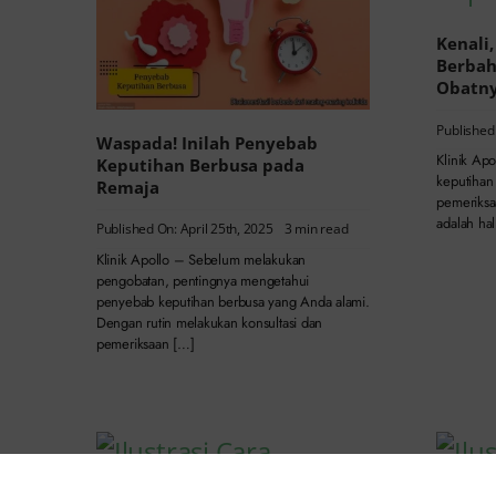
Kenali,
Berbah
Obatn
Published 
Waspada! Inilah Penyebab
Klinik Ap
Keputihan Berbusa pada
keputihan
Remaja
pemeriksa
adalah ha
Published On: April 25th, 2025
3 min read
Klinik Apollo – Sebelum melakukan
pengobatan, pentingnya mengetahui
penyebab keputihan berbusa yang Anda alami.
Dengan rutin melakukan konsultasi dan
pemeriksaan […]