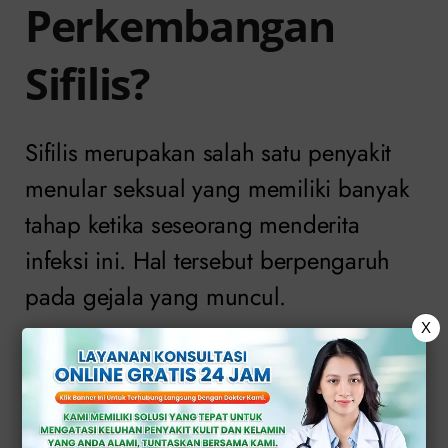
Perkembangan
Sifilis?
Sifilis merupakan salah satu penyakit
menular seksual yang memiliki banyak
tahap ketika seseorang menderita
infeksi ini. Hal tersebut berpengaruh
pada gejala yang muncul.
X
Semakin lama penyakit ini tidak
ditangani secara medis, maka
kemungkinan fasenya akan semakin