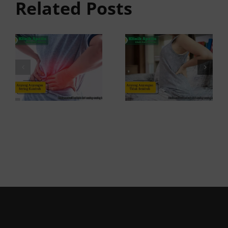
Sembuh?
Related Posts
Sering
Ini
Kambuh
Penyebab
dan Cara
dan
Atasinya
Solusinya