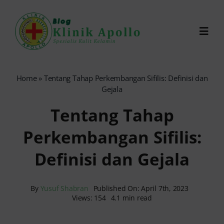
Skip
to
Toggl
content
Navig
Chat Dokter
Home
»
Tentang Tahap Perkembangan Sifilis: Definisi dan
Gejala
0821-1099-9870
Tentang Tahap
Perkembangan Sifilis:
Reservasi Online
Definisi dan Gejala
Search
for:
By
Yusuf Shabran
Published On: April 7th, 2023
Views: 154
4.1 min read