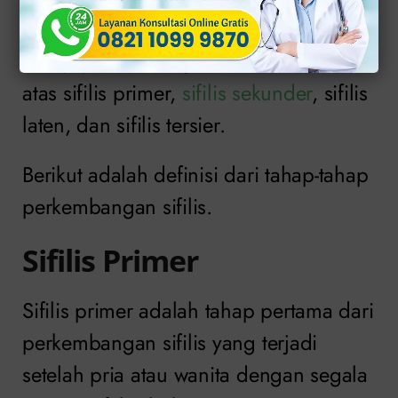
meningkat.
Tahap perkembangan sifilis ini terdiri
atas sifilis primer,
sifilis sekunder
, sifilis
laten, dan sifilis tersier.
Berikut adalah definisi dari tahap-tahap
perkembangan sifilis.
Sifilis Primer
Sifilis primer adalah tahap pertama dari
perkembangan sifilis yang terjadi
setelah pria atau wanita dengan segala