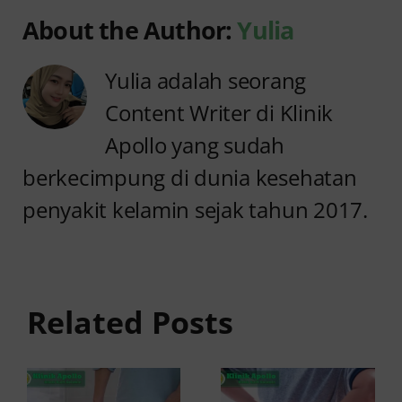
About the Author:
Yulia
Yulia adalah seorang
Content Writer di Klinik
Apollo yang sudah
berkecimpung di dunia kesehatan
penyakit kelamin sejak tahun 2017.
Anyang
Penyebab
anyangan
Anyang
Keluar
anyangan
Related Posts
Darah:
Sering
Penyebab
Kambuh
dan Kapan
dan Cara