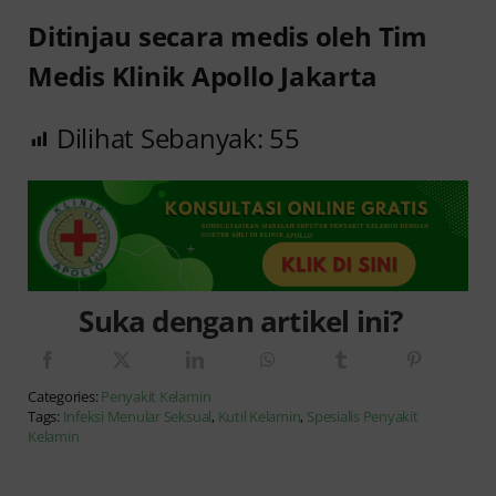
Ditinjau secara medis oleh Tim
Medis Klinik Apollo Jakarta
Dilihat Sebanyak:
55
Suka dengan artikel ini?
Categories:
Penyakit Kelamin
Tags:
Infeksi Menular Seksual
,
Kutil Kelamin
,
Spesialis Penyakit
Kelamin