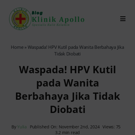
Skip
to
Toggl
content
Navig
Chat Dokter
Home
»
Waspada! HPV Kutil pada Wanita Berbahaya Jika
Tidak Diobati
0821-1099-9870
Waspada! HPV Kutil
pada Wanita
Reservasi Online
Berbahaya Jika Tidak
Search
Diobati
for:
By
Yulia
Published On: November 2nd, 2024
Views: 75
3.2 min read