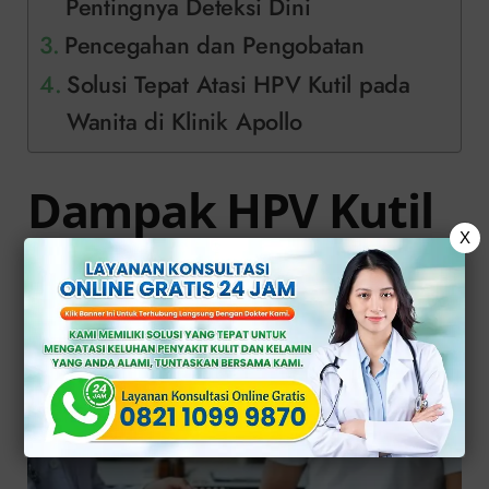
Pentingnya Deteksi Dini
Pencegahan dan Pengobatan
Solusi Tepat Atasi HPV Kutil pada
Wanita di Klinik Apollo
Dampak HPV Kutil
X
yang Tidak
Terobati