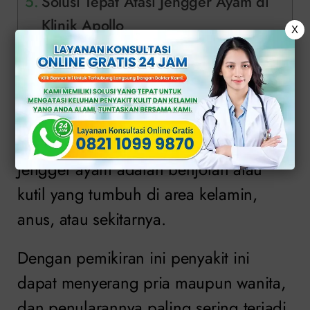
Solusi Tepat Atasi Jengger Ayam di
Klinik Apollo
X
Apa Itu Jengger
Ayam?
Jengger ayam adalah benjolan atau
kutil yang tumbuh di area kelamin,
anus, atau sekitarnya.
Dengan pemikiran ini penyakit ini
dapat menyerang pria maupun wanita,
dan penularannya paling sering terjadi