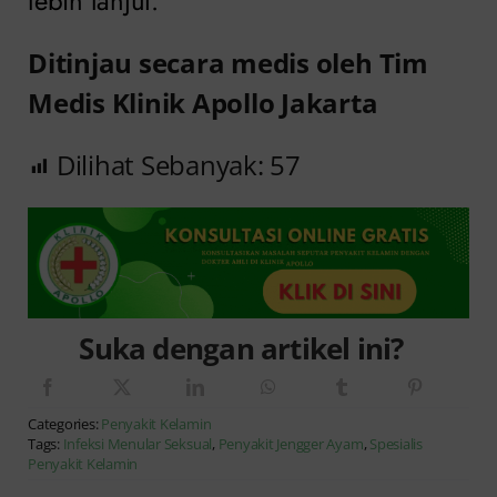
lebih lanjut.
Ditinjau secara medis oleh Tim
Medis Klinik Apollo Jakarta
Dilihat Sebanyak:
57
Suka dengan artikel ini?
Categories:
Penyakit Kelamin
Tags:
Infeksi Menular Seksual
,
Penyakit Jengger Ayam
,
Spesialis
Penyakit Kelamin