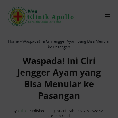
Skip
to
Toggl
content
Navig
Chat Dokter
Home
»
Waspada! Ini Ciri Jengger Ayam yang Bisa Menular
ke Pasangan
0821-1099-9870
Waspada! Ini Ciri
Jengger Ayam yang
Reservasi Online
Bisa Menular ke
Search
Pasangan
for:
By
Yulia
Published On: Januari 15th, 2026
Views: 52
2.8 min read