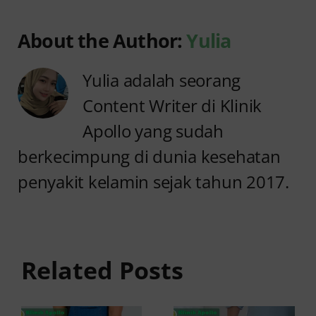
About the Author:
Yulia
Yulia adalah seorang
Content Writer di Klinik
Apollo yang sudah
berkecimpung di dunia kesehatan
penyakit kelamin sejak tahun 2017.
Anyang
Kencing
anyangan
Sedikit
Keluar
dan Sakit:
Related Posts
Darah:
Penyebab
Penyebab
dan Cara