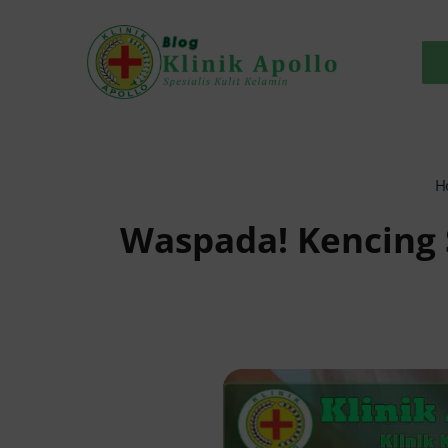
Skip
to
content
H
Waspada! Kencing S