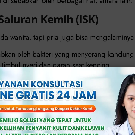
t di sebabkan oleh berbagai hal, antara lain:
 Saluran Kemih (ISK)
ada wanita, tapi pria juga bisa mengalaminya
abkan oleh bakteri yang menyerang kandung
 timbul nyeri dan darah saat kencing.
i Menular Seksual (IMS)
 gonore (kencing nanah), klamidia, atau herpe
a, iritasi, hingga peradangan di saluran ke
encing terasa sakit dan berdarah.