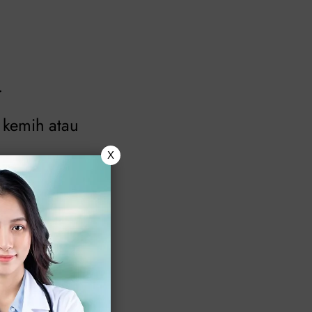
.
 kemih atau
X
s genital bisa
mih, yang