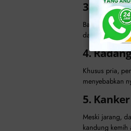
3. Batu G
Batu yang tajam
dan darah dalam
4. Radang 
Khusus pria, pe
menyebabkan nye
5. Kanker
Meski jarang, d
kandung kemih at