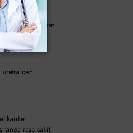
mih
babkan nyeri hebat
 uretra dan
al kanker
 tanpa rasa sakit.