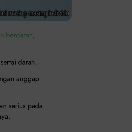
an berdarah
,
sertai darah.
jangan anggap
an serius pada
nya.