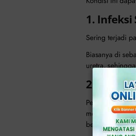
Kondisi ini dapa
1. Infeksi
Sering terjadi p
Biasanya di seb
uretra, sehingga
2. Infeks
Penyakit seperti
menyebabkan luk
berujung pada k