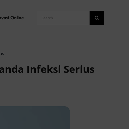
Search
rvasi Online
for:
us
anda Infeksi Serius