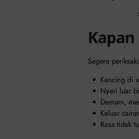
Kapan 
Segera periksaka
Kencing di se
Nyeri luar b
Demam, meng
Keluar caira
Rasa tidak t