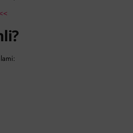
<<
li?
alami: