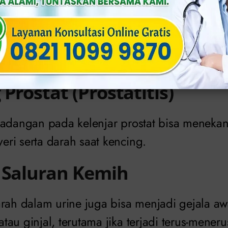
injal atau Batu Saluran Ke
 bisa melukai dinding saluran kemih, menye
 urine.
Prostat (Prostatitis)
radangan pada kelenjar prostat bisa menekan
ri serta darah saat kencing.
 Saluran Kemih
arah dalam urine juga bisa menjadi gejala aw
au ginjal, terutama jika terjadi terus-menerus