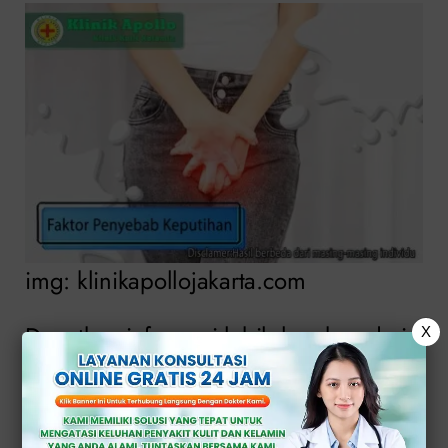
img: klinikapollojakarta.com
Dapatkan informasi lebih lengkap dari
X
dokter ahli ginekologi mengenai
beberapa faktor penyebab dari kondisi
ini.