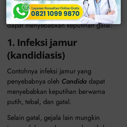
Berikut adalah beberapa faktor yang
dapat menyebabkan keputihan gatal:
1. Infeksi jamur
(kandidiasis)
Contohnya infeksi jamur yang
penyebabnya oleh
Candida
dapat
menyebabkan keputihan berwarna
putih, tebal, dan gatal.
Selain gatal, gejala lain mungkin