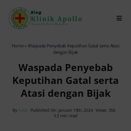
Skip
to
Toggl
content
Navig
Chat Dokter
Home
»
Waspada Penyebab Keputihan Gatal serta Atasi
dengan Bijak
0821-1099-9870
Waspada Penyebab
Keputihan Gatal serta
Reservasi Online
Atasi dengan Bijak
Search
for:
By
Yulia
Published On: Januari 19th, 2024
Views: 356
3.3 min read