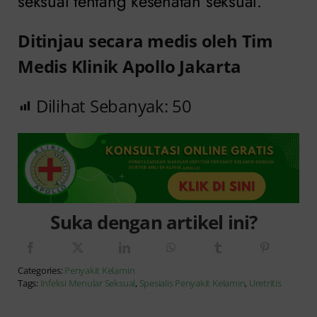
seksual tentang kesehatan seksual.
Ditinjau secara medis oleh Tim
Medis Klinik Apollo Jakarta
Dilihat Sebanyak:
50
Suka dengan artikel ini?
Categories:
Penyakit Kelamin
Tags:
Infeksi Menular Seksual
,
Spesialis Penyakit Kelamin
,
Uretritis