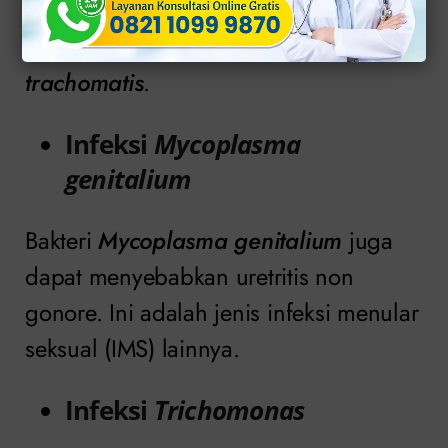
menular seksual (IMS) yang
penyebabnya oleh bakteri
Chlamydia
trachomatis
.
Infeksi
Mycoplasma
genitalium
Bakteri
Mycoplasma genitalium
juga
dapat menyebabkan uretritis non
gonore. Ini adalah jenis infeksi menular
seksual (IMS) lainnya.
Infeksi
Trichomonas