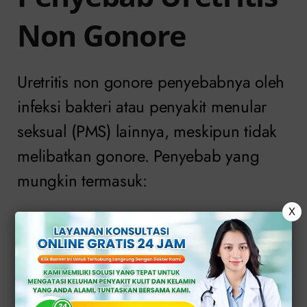
Non Gonore
Uretritis non gonore penyebabnya oleh
infeksi bakteri atau penyakit menular
seksual (PMS) lainnya, meskipun tidak
melibatkan gonore. Penyebab yang
mungkin termasuk:
X
Infeksi klamidia
Klamidia adalah penyebab umum
uretritis non gonore. Ini adalah infeksi