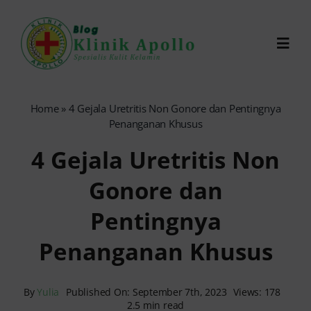
Skip
to
Toggl
content
Navig
Chat Dokter
Home
»
4 Gejala Uretritis Non Gonore dan Pentingnya
Penanganan Khusus
0821-1099-9870
4 Gejala Uretritis Non
Gonore dan
Reservasi Online
Pentingnya
Search
Penanganan Khusus
for:
By
Yulia
Published On: September 7th, 2023
Views: 178
2.5 min read