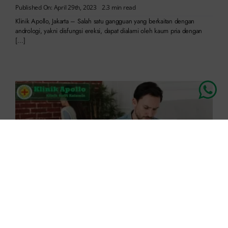
Published On: April 29th, 2023
2.3 min read
Klinik Apollo, Jakarta – Salah satu gangguan yang berkaitan dengan
andrologi, yakni disfungsi ereksi, dapat dialami oleh kaum pria dengan
[…]
6 Gejala Disfungsi Ereksi yang Harus Disadari, Anda
Wajib Tahu!