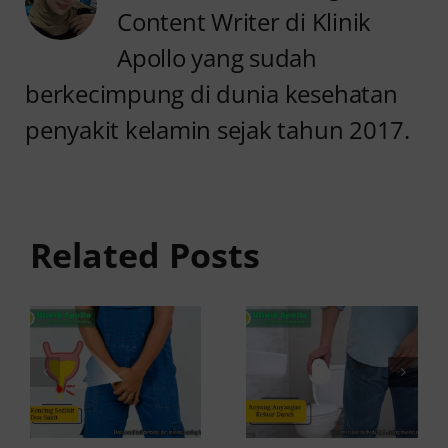
Content Writer di Klinik
Apollo yang sudah
berkecimpung di dunia kesehatan
penyakit kelamin sejak tahun 2017.
Anyang
Kencing
anyangan
Sedikit
Keluar
dan Sakit:
Related Posts
Darah:
Penyebab
Penyebab
dan Cara
dan Kapan
Mengatasinya
ke Dokter