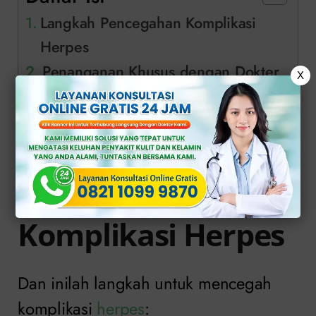
Langkah Pencegahan Komplikasi
Herpes
Penanganan Khusus dengan Dokter
X
Ahli di Klinik Apollo
Langkah
Pencegahan
Komplikasi Herpes
Dan inilah langkah untuk mencegah
komplikasi
herpes
: