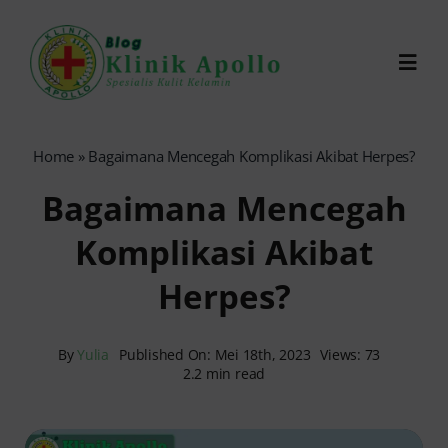
Skip
to
Toggl
content
Navig
Chat Dokter
Home
»
Bagaimana Mencegah Komplikasi Akibat Herpes?
Bagaimana Mencegah
0821-1099-9870
Komplikasi Akibat
Reservasi Online
Herpes?
Search
for:
By
Yulia
Published On: Mei 18th, 2023
Views: 73
2.2 min read