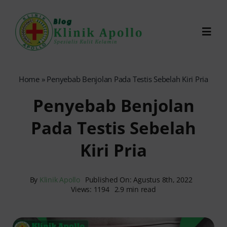
Skip
to
Toggl
content
Navig
Chat Dokter
Home
»
Penyebab Benjolan Pada Testis Sebelah Kiri Pria
Penyebab Benjolan
0821-1099-9870
Pada Testis Sebelah
Reservasi Online
Kiri Pria
Search
for:
By
Klinik Apollo
Published On: Agustus 8th, 2022
Views: 1194
2.9 min read