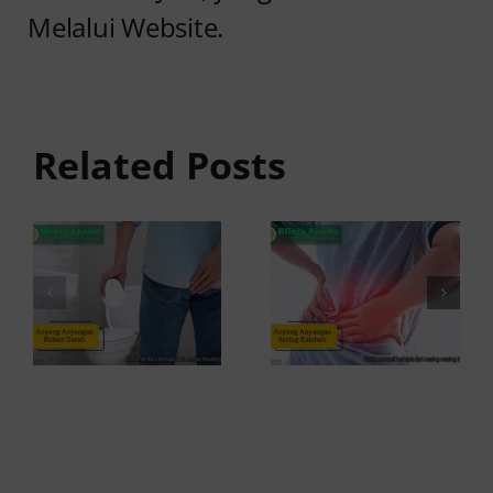
Melalui Website.
Anyang
Penyebab
anyangan
Anyang
Keluar
anyangan
Related Posts
Darah:
Sering
Penyebab
Kambuh
dan Kapan
dan Cara
ke Dokter
Atasinya