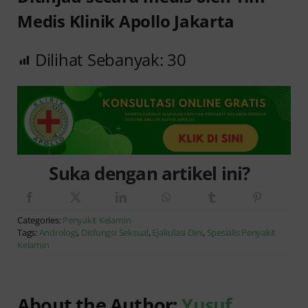
Medis Klinik Apollo Jakarta
Dilihat Sebanyak:
30
Suka dengan artikel ini?
Categories:
Penyakit Kelamin
Tags:
Andrologi
,
Disfungsi Seksual
,
Ejakulasi Dini
,
Spesialis Penyakit
Kelamin
About the Author:
Yusuf