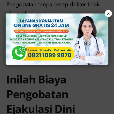
Pengobatan tanpa resep dokter tidak
disarankan.
X
Daftar Isi
Inilah Biaya Pengobatan Ejakulasi
Dini
Pengobatan Tepat di Klinik Apollo
Inilah Biaya
Pengobatan
Ejakulasi Dini