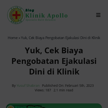
Skip
to
Toggl
content
Navig
Chat Dokter
Home
»
Yuk, Cek Biaya Pengobatan Ejakulasi Dini di Klinik
Yuk, Cek Biaya
0821-1099-9870
Pengobatan Ejakulasi
Reservasi Online
Dini di Klinik
Search
for:
By
Yusuf Shabran
Published On: Februari 5th, 2023
Views: 187
2.1 min read