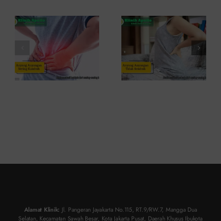
Ini
Kambuh
Penyebab
dan Cara
dan
Atasinya
Solusinya
Alamat Klinik:
Jl. Pangeran Jayakarta No.115, RT.9/RW.7, Mangga Dua
Selatan, Kecamatan Sawah Besar, Kota Jakarta Pusat, Daerah Khusus Ibukota