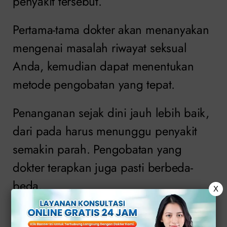
penyakit tersebut.
Pertama-tama dokter akan menanyakan
mengenai masalah riwayat seksual
Anda, kemudian dapat menentukan
metode pengobatan yang tepat.
Penanganan sejak dini jauh lebih baik,
dari pada harus menunggu penyakit
semakin parah. Pengobatan yang
dokter terapkan juga pasti berbeda-
beda.
X
Jika Anda mencari rekomendasi tempat