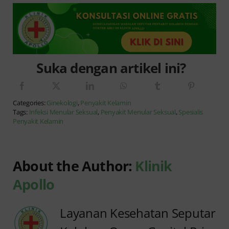
Suka dengan artikel ini?
Categories:
Ginekologi
,
Penyakit Kelamin
Tags:
Infeksi Menular Seksual
,
Penyakit Menular Seksual
,
Spesialis
Penyakit Kelamin
About the Author:
Klinik
Apollo
Layanan Kesehatan Seputar