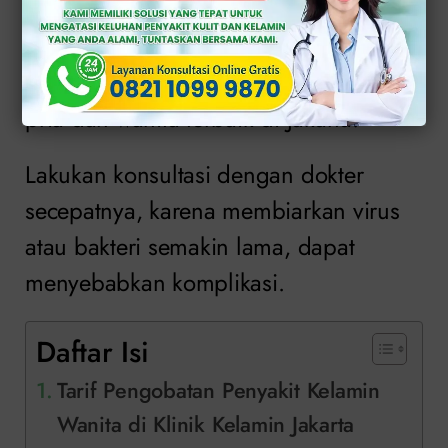
pengobatan penyakit kelamin wanita,
Klinik Apollo adalah salah satu tempat
pengobatan spesialis penyakit kelamin
pria dan wanita terbaik di Jakarta.
Lakukan konsultasi dengan dokter
secepatnya, karena membiarkan virus
atau bakteri semakin lama, dapat
menyebabkan komplikasi.
Daftar Isi
Tarif Pengobatan Penyakit Kelamin
Wanita di Klinik Kelamin Jakarta