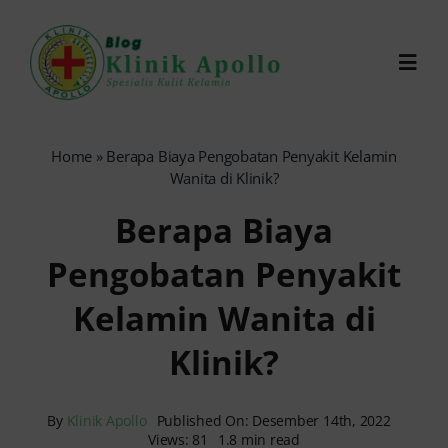
Skip
to
Toggl
content
Navig
Chat Dokter
Home
»
Berapa Biaya Pengobatan Penyakit Kelamin
Wanita di Klinik?
0821-1099-9870
Berapa Biaya
Pengobatan Penyakit
Reservasi Online
Kelamin Wanita di
Search
Klinik?
for:
By
Klinik Apollo
Published On: Desember 14th, 2022
Views: 81
1.8 min read