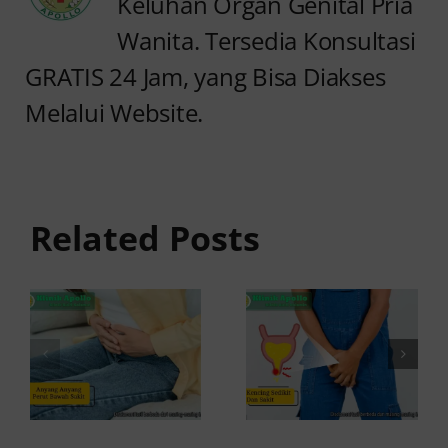
Keluhan Organ Genital Pria
Wanita. Tersedia Konsultasi
GRATIS 24 Jam, yang Bisa Diakses
Melalui Website.
Anyang
Kencing
anyangan
Sedikit
dan Perut
dan Sakit:
Related Posts
Bawah
Penyebab
Sakit: Apa
dan Cara
Penyebabnya?
Mengatasinya