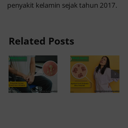
7 Fakta
penyakit kelamin sejak tahun 2017.
Penyebab
Penting
Keluar
tentang
Nanah
Kutil
Related Posts
dari
Kelamin:
Kelamin
Apakah
dan Cara
Bisa
Mengatasi
Sembuh
Total?