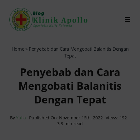
Skip
to
Toggl
content
Navig
Chat Dokter
Home
»
Penyebab dan Cara Mengobati Balanitis Dengan
Tepat
0821-1099-9870
Penyebab dan Cara
Mengobati Balanitis
Reservasi Online
Dengan Tepat
Search
for:
By
Yulia
Published On: November 16th, 2022
Views: 192
3.3 min read