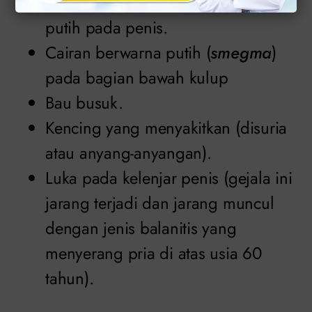
Area kulit mengkilap atau berwarna
putih pada penis.
Cairan berwarna putih (
smegma
)
pada bagian bawah kulup
Bau busuk.
Kencing yang menyakitkan (disuria
atau anyang-anyangan).
Luka pada kelenjar penis (gejala ini
jarang terjadi dan jarang muncul
dengan jenis balanitis yang
menyerang pria di atas usia 60
tahun).