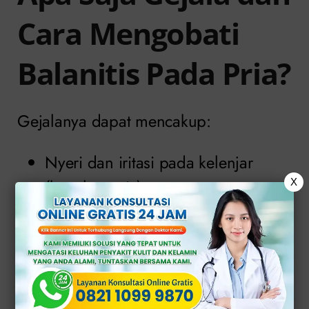
Cara Mengobati
Balanitis Pada Pria?
Gejalanya dapat mencakup:
Nyeri dan iritasi pada kelenjar
(kepala penis).
X
Kemerahan atau bercak berwarna
merah pada penis.
Rasa gatal di bawah kulup.
Pembengkakan.