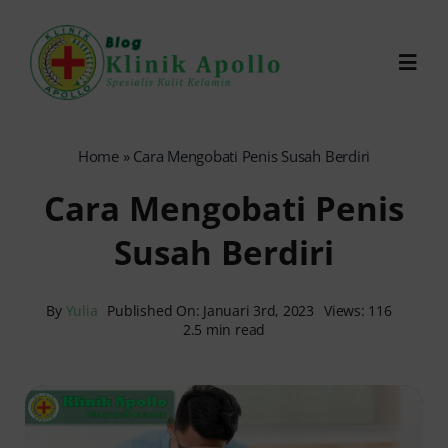
Skip
to
Toggl
content
Navig
Chat Dokter
Home
»
Cara Mengobati Penis Susah Berdiri
Cara Mengobati Penis
0821-1099-9870
Susah Berdiri
Reservasi Online
By
Yulia
Published On: Januari 3rd, 2023
Views: 116
2.5 min read
Search
for: