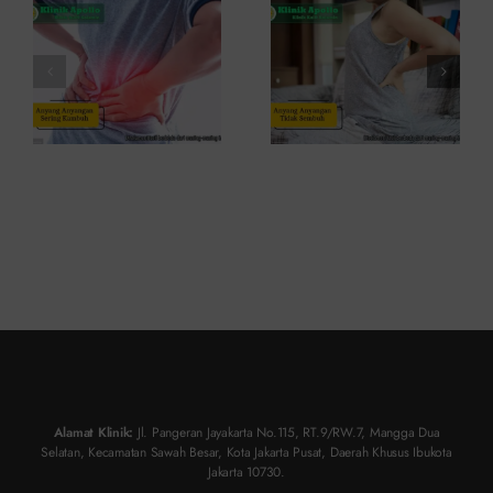
Penyebab
dan Cara
dan
Atasinya
Solusinya
Alamat Klinik:
Jl. Pangeran Jayakarta No.115, RT.9/RW.7, Mangga Dua
Selatan, Kecamatan Sawah Besar, Kota Jakarta Pusat, Daerah Khusus Ibukota
Jakarta 10730.