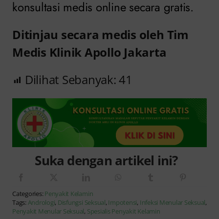
konsultasi medis online secara gratis.
Ditinjau secara medis oleh Tim
Medis Klinik Apollo Jakarta
Dilihat Sebanyak:
41
Suka dengan artikel ini?
Categories:
Penyakit Kelamin
Tags:
Andrologi
,
Disfungsi Seksual
,
Impotensi
,
Infeksi Menular Seksual
,
Penyakit Menular Seksual
,
Spesialis Penyakit Kelamin