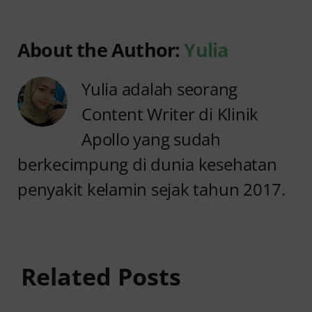
About the Author:
Yulia
Yulia adalah seorang
Content Writer di Klinik
Apollo yang sudah
berkecimpung di dunia kesehatan
penyakit kelamin sejak tahun 2017.
Anyang
Penyebab
anyangan
Anyang
Tidak
anyangan
Sembuh?
Related Posts
Sering
Ini
Kambuh