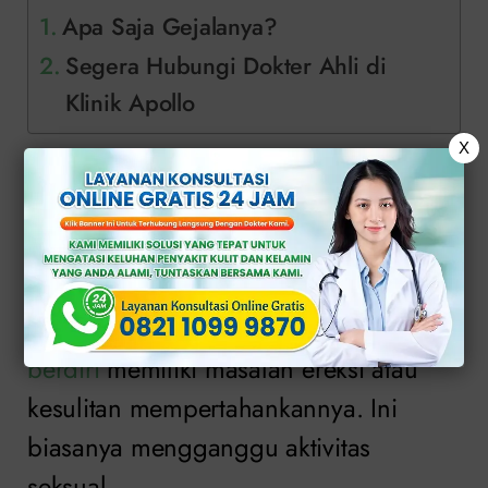
Apa Saja Gejalanya?
Segera Hubungi Dokter Ahli di
Klinik Apollo
X
Apa Saja
Gejalanya?
Seorang pria dengan
penis susah
berdiri
memiliki masalah ereksi atau
kesulitan mempertahankannya. Ini
biasanya mengganggu aktivitas
seksual.