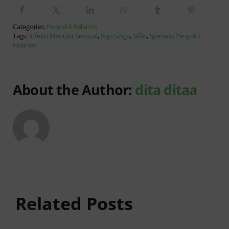
Categories:
Penyakit Kelamin
Tags:
Infeksi Menular Seksual
,
Raja Singa
,
Sifilis
,
Spesialis Penyakit
Kelamin
About the Author:
dita ditaa
Anyang
Kencing
anyangan
Sedikit
Keluar
dan Sakit:
Related Posts
Darah:
Penyebab
Penyebab