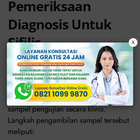
Pemeriksaan
Diagnosis Untuk
Sifilis
X
Untuk bisa menentukan cara mengobati
sifilis tersier, Anda akan membutuhkan
pemeriksaan diagnosis, dan tindakan
tersebut dapat melibatkan pengambilan
sampel pengujian secara klinis.
Langkah pengambilan sampel tersebut
meliputi: