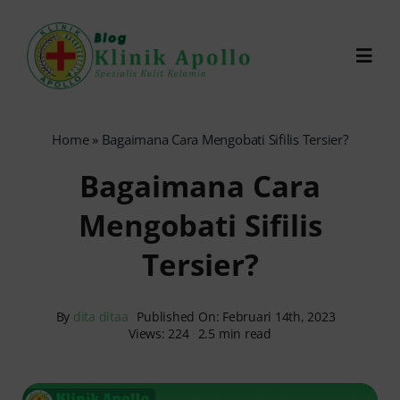
Skip
to
Toggl
content
Navig
Chat Dokter
Home
»
Bagaimana Cara Mengobati Sifilis Tersier?
Bagaimana Cara
0821-1099-9870
Mengobati Sifilis
Reservasi Online
Tersier?
Search
for:
By
dita ditaa
Published On: Februari 14th, 2023
Views: 224
2.5 min read