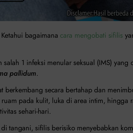
Ketahui bagaimana
cara mengobati sifilis
ya
n salah 1 infeksi menular seksual (IMS) yang
ma pallidum
.
pat berkembang secara bertahap dan menimb
 ruam pada kulit, luka di area intim, hingga 
itas sehari-hari.
a di tangani, sifilis berisiko menyebabkan kom