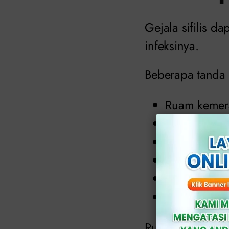
Gejala sifilis d
infeksinya.
Beberapa tanda 
Ruam kemera
Luka tidak n
Nyeri pada 
Pembengkaka
Demam dan t
Rambut ront
Ruam akibat sifil