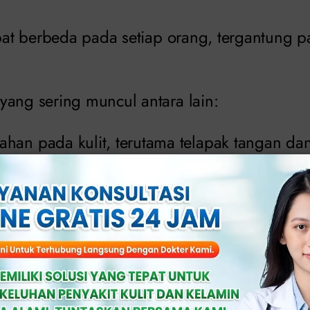
apat berbeda pada setiap orang, tergantung 
yang sering muncul antara lain:
han pada kulit, terutama telapak tangan dan
yeri di area kelamin, mulut, atau anus.
tubuh dan sendi.
n kelenjar getah bening.
ubuh terasa lemas.
ok pada beberapa kasus.
is sering kali di salahartikan sebagai alergi a