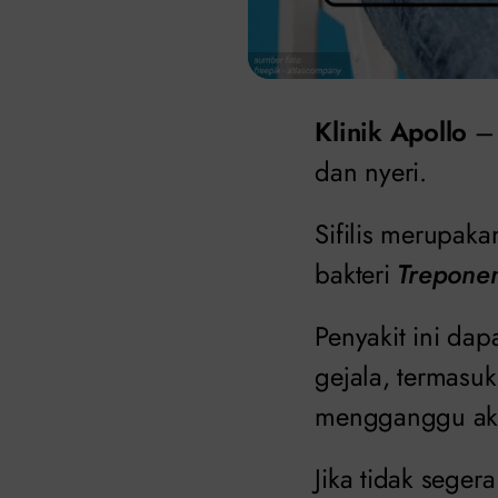
Klinik Apollo
– 
dan nyeri.
Sifilis merupaka
bakteri
Trepone
Penyakit ini da
gejala, termasuk
mengganggu aktiv
Jika tidak seger