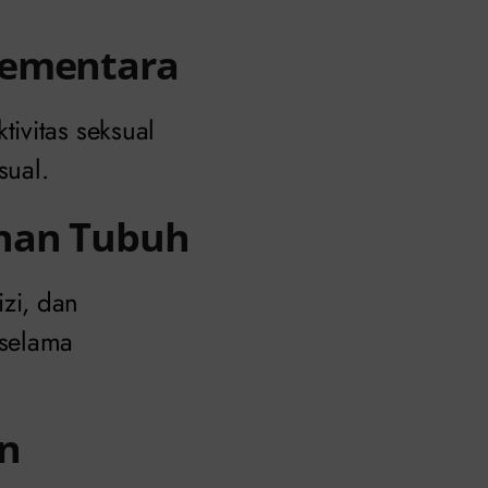
Sementara
ivitas seksual
ual.
ahan Tubuh
zi, dan
 selama
an