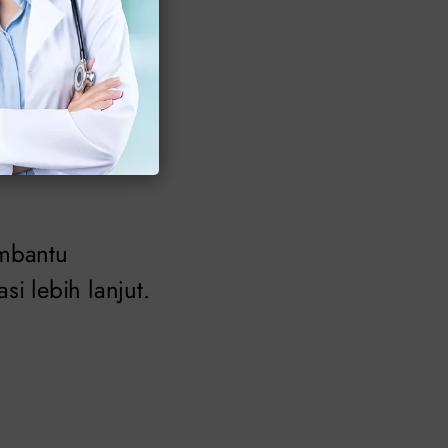
engobatan.
ngan
embantu
 lebih lanjut.