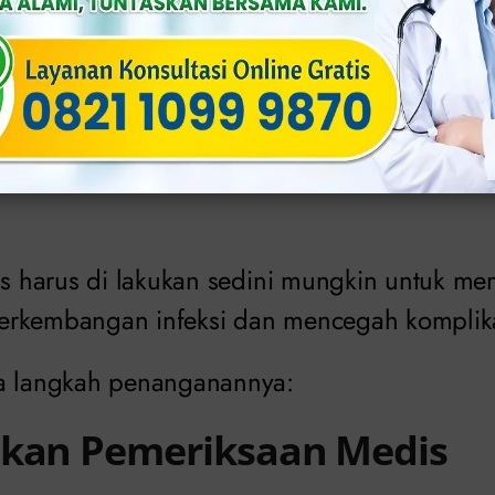
 banyak penderita terlambat mendapatkan p
engobati Sifilis de
lis harus di lakukan sedini mungkin untuk m
rkembangan infeksi dan mencegah komplikasi
pa langkah penanganannya:
ukan Pemeriksaan Medis