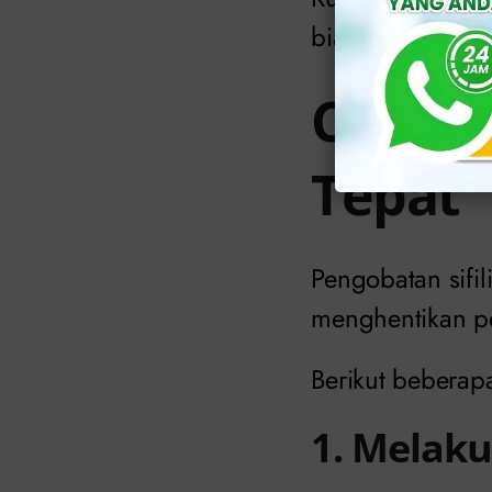
biasa, sehingga
Cara M
Tepat
Pengobatan sifi
menghentikan pe
Berikut bebera
1. Melak