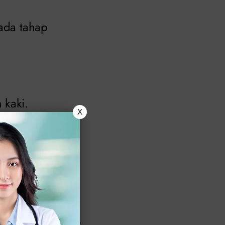
pada tahap
 kaki.
X
tau penyakit kulit