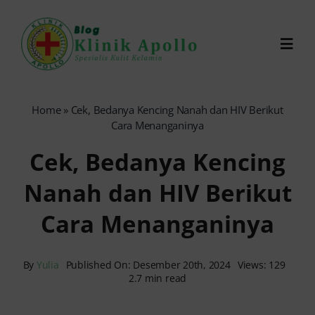
Skip
to
Toggl
content
Navig
Chat Dokter
Home
»
Cek, Bedanya Kencing Nanah dan HIV Berikut
Cara Menanganinya
0821-1099-9870
Cek, Bedanya Kencing
Nanah dan HIV Berikut
Reservasi Online
Cara Menanganinya
Search
for:
By
Yulia
Published On: Desember 20th, 2024
Views: 129
2.7 min read