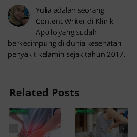
Yulia adalah seorang
Content Writer di Klinik
Apollo yang sudah
berkecimpung di dunia kesehatan
penyakit kelamin sejak tahun 2017.
Anyang
Penyebab
anyangan
Anyang
Tidak
anyangan
Sembuh?
Related Posts
Sering
Ini
Kambuh
Penyebab
dan Cara
dan
Atasinya
Solusinya