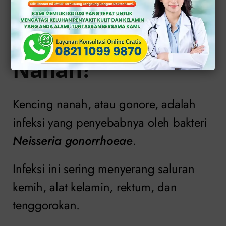
Apa Itu Kencing
Nanah?
Kencing nanah, atau gonore, adalah
infeksi yang penyebabnya oleh bakteri
Neisseria gonorrhoeae
.
Infeksi ini sering menyerang saluran
kemih, alat kelamin, rektum, dan
tenggorokan.