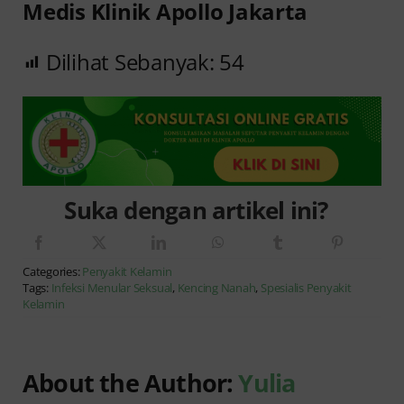
Medis Klinik Apollo Jakarta
Dilihat Sebanyak:
54
Suka dengan artikel ini?
Categories:
Penyakit Kelamin
Tags:
Infeksi Menular Seksual
,
Kencing Nanah
,
Spesialis Penyakit
Kelamin
About the Author:
Yulia