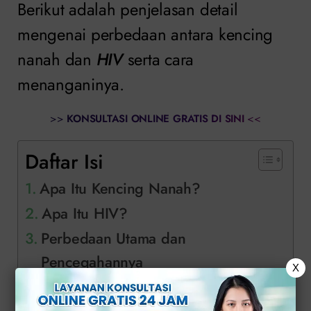
Berikut adalah penjelasan detail
mengenai perbedaan antara kencing
nanah dan
HIV
serta cara
menanganinya.
>>
KONSULTASI ONLINE GRATIS DI SINI
<<
Daftar Isi
Apa Itu Kencing Nanah?
Apa Itu HIV?
Perbedaan Utama dan
Pencegahannya
X
Solusi Menangani Kencing Nanah
dan HIV di Klinik Apollo