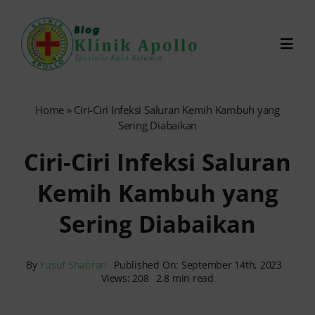
Skip
to
Toggl
content
Navig
Chat Dokter
Home
»
Ciri-Ciri Infeksi Saluran Kemih Kambuh yang
Sering Diabaikan
0821-1099-9870
Ciri-Ciri Infeksi Saluran
Kemih Kambuh yang
Reservasi Online
Sering Diabaikan
Search
for:
By
Yusuf Shabran
Published On: September 14th, 2023
Views: 208
2.8 min read