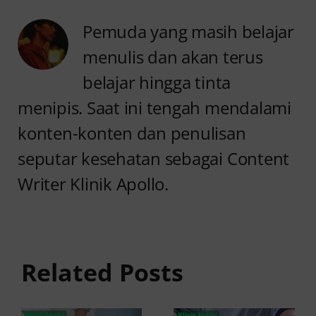
Pemuda yang masih belajar
menulis dan akan terus
belajar hingga tinta
menipis. Saat ini tengah mendalami
konten-konten dan penulisan
seputar kesehatan sebagai Content
Writer Klinik Apollo.
Anyang
Penyebab
anyangan
Anyang
Keluar
anyangan
Related Posts
Darah:
Sering
Penyebab
Kambuh