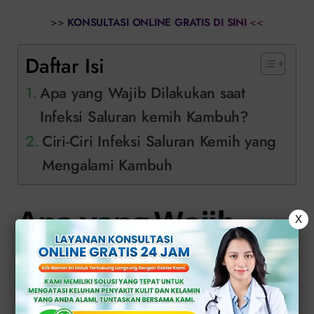
>>
KONSULTASI ONLINE GRATIS DI SINI
<<
Daftar Isi
Apa yang Wajib Dilakukan saat
Infeksi Saluran kemih Kambuh?
Ciri-Ciri Infeksi Saluran Kemih yang
Mengalami Kambuh
Apa yang Wajib
X
Dilakukan saat
Infeksi Saluran