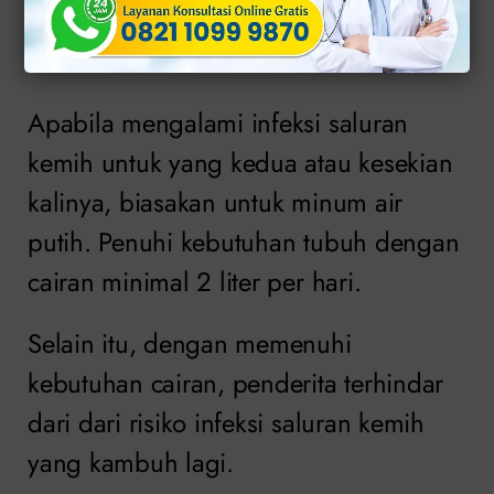
kemih Kambuh?
Apabila mengalami infeksi saluran
kemih untuk yang kedua atau kesekian
kalinya, biasakan untuk minum air
putih. Penuhi kebutuhan tubuh dengan
cairan minimal 2 liter per hari.
Selain itu, dengan memenuhi
kebutuhan cairan, penderita terhindar
dari dari risiko infeksi saluran kemih
yang kambuh lagi.