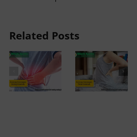
Anyang
Penyebab
anyangan
Anyang
Tidak
anyangan
Sembuh?
Related Posts
Sering
Ini
Kambuh
Penyebab
dan Cara
dan
Atasinya
Solusinya