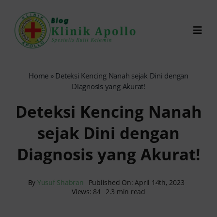
Skip
to
Toggl
content
Navig
Chat Dokter
Home
»
Deteksi Kencing Nanah sejak Dini dengan
Diagnosis yang Akurat!
0821-1099-9870
Deteksi Kencing Nanah
sejak Dini dengan
Reservasi Online
Diagnosis yang Akurat!
Search
for:
By
Yusuf Shabran
Published On: April 14th, 2023
Views: 84
2.3 min read