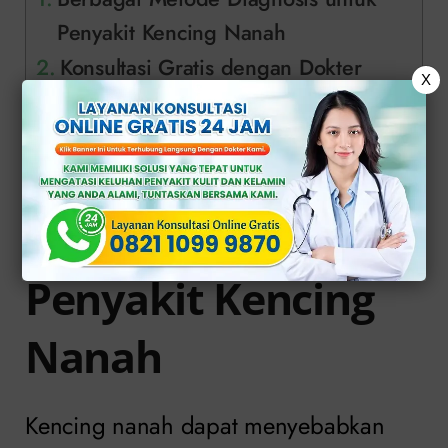
Penyakit Kencing Nanah
Konsultasi Gratis dengan Dokter
X
Klinik Apollo
Berbagai Metode
Diagnosis untuk
Penyakit Kencing
Nanah
Kencing nanah dapat menyebabkan