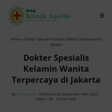
Skip
to
Toggl
content
Navig
Chat Dokter
Home
»
Dokter Spesialis Kelamin Wanita Terpercaya di
Jakarta
0821-1099-9870
Dokter Spesialis
Kelamin Wanita
Reservasi Online
Terpercaya di Jakarta
Search
for:
By
Klinik Apollo
Published On: Desember 14th, 2022
Views: 148
1.8 min read