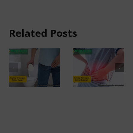
Anyang
Penyebab
anyangan
Anyang
Keluar
anyangan
Related Posts
Darah:
Sering
Penyebab
Kambuh
dan Kapan
dan Cara
ke Dokter
Atasinya