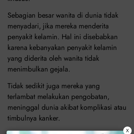
Sebagian besar wanita di dunia tidak
menyadari, jika mereka menderita
penyakit kelamin. Hal ini disebabkan
karena kebanyakan penyakit kelamin
yang diderita oleh wanita tidak
menimbulkan gejala.
Tidak sedikit juga mereka yang
terlambat melakukan pengobatan,
meninggal dunia akibat komplikasi atau
timbulnya kanker.
X