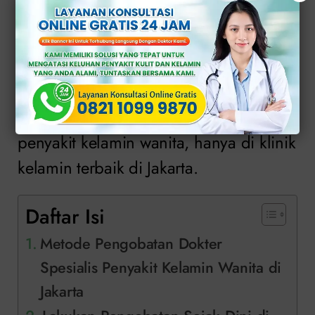
Sangat penting melakukan penanganan
sejak dini, entah untuk perawatan atau
pengobatan, terutama jika Anda aktif
secara seksual.
Percayakan perawatan dan pengobatan
penyakit kelamin wanita, hanya di klinik
kelamin terbaik di Jakarta.
Daftar Isi
Metode Pengobatan Dokter
Spesialis Penyakit Kelamin Wanita di
Jakarta