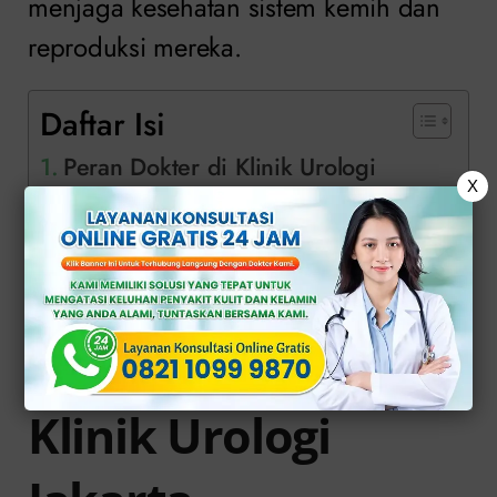
menjaga kesehatan sistem kemih dan
reproduksi mereka.
Daftar Isi
Peran Dokter di Klinik Urologi
X
Jakarta
Konsultasi Online Gratis dengan
Dokter Klinik Apollo
Peran Dokter di
Klinik Urologi