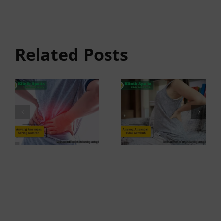
Penyebab
anyangan
Anyang
Tidak
anyangan
Sembuh?
Related Posts
Sering
Ini
Kambuh
Penyebab
dan Cara
dan
Atasinya
Solusinya