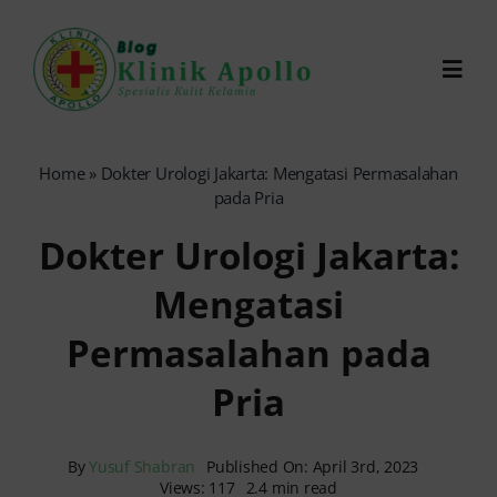
Skip
to
Toggl
content
Navig
Chat Dokter
Home
»
Dokter Urologi Jakarta: Mengatasi Permasalahan
pada Pria
0821-1099-9870
Dokter Urologi Jakarta:
Mengatasi
Reservasi Online
Permasalahan pada
Search
Pria
for:
By
Yusuf Shabran
Published On: April 3rd, 2023
Views: 117
2.4 min read