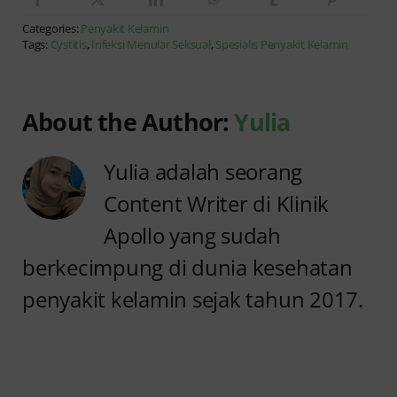
Categories:
Penyakit Kelamin
Tags:
Cystitis
,
Infeksi Menular Seksual
,
Spesialis Penyakit Kelamin
About the Author:
Yulia
Yulia adalah seorang
Content Writer di Klinik
Apollo yang sudah
berkecimpung di dunia kesehatan
penyakit kelamin sejak tahun 2017.
Anyang
Penyebab
anyangan
Anyang
Tidak
anyangan