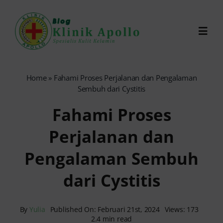
Skip
to
Toggl
content
Navig
Chat Dokter
Home
»
Fahami Proses Perjalanan dan Pengalaman
Sembuh dari Cystitis
0821-1099-9870
Fahami Proses
Perjalanan dan
Reservasi Online
Pengalaman Sembuh
Search
dari Cystitis
for:
By
Yulia
Published On: Februari 21st, 2024
Views: 173
2.4 min read