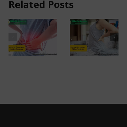
Sembuh?
Related Posts
Sering
Ini
Kambuh
Penyebab
dan Cara
dan
Atasinya
Solusinya