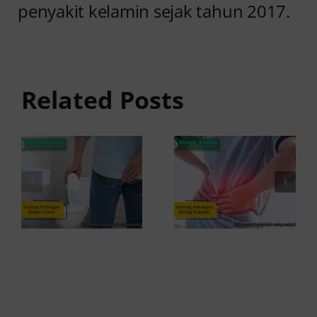
penyakit kelamin sejak tahun 2017.
Anyang
Penyebab
anyangan
Anyang
Keluar
anyangan
Related Posts
Darah:
Sering
Penyebab
Kambuh
dan Kapan
dan Cara
ke Dokter
Atasinya