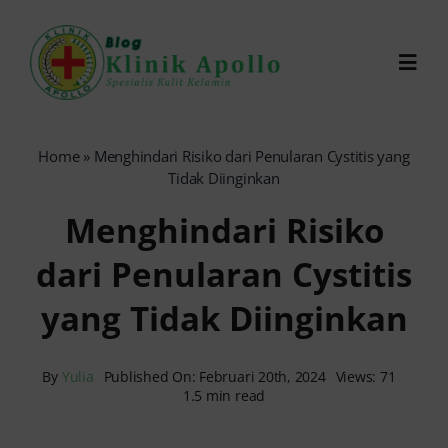
Skip
to
Toggl
content
Navig
Chat Dokter
Home
»
Menghindari Risiko dari Penularan Cystitis yang
Tidak Diinginkan
0821-1099-9870
Menghindari Risiko
dari Penularan Cystitis
Reservasi Online
yang Tidak Diinginkan
Search
for:
By
Yulia
Published On: Februari 20th, 2024
Views: 71
1.5 min read