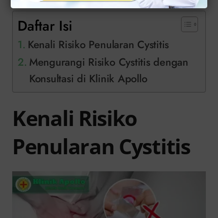
Daftar Isi
Kenali Risiko Penularan Cystitis
Mengurangi Risiko Cystitis dengan
Konsultasi di Klinik Apollo
Kenali Risiko
Penularan Cystitis