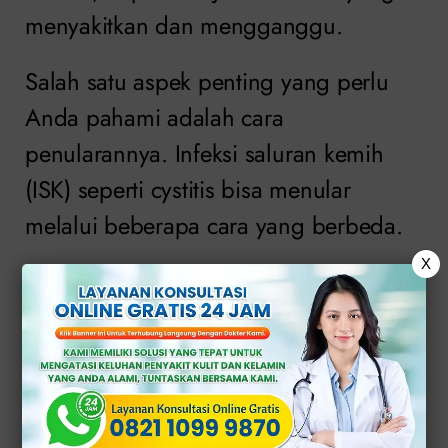
menyakitkan dan mengganggu.
Salah satu aspek penting yang perlu
Anda pahami adalah cara
penularannya. Infeksi saluran kemih
(ISK) seperti cystitis bisa menular
melalui beberapa cara yang berbeda.
X
Salah satunya adalah kontak langsung
dengan bakteri penyebab infeksi, yang
sering kali berasal dari area genital
atau dubur yang terinfeksi.
>>
KONSULTASI ONLINE GRATIS DI SINI
<<