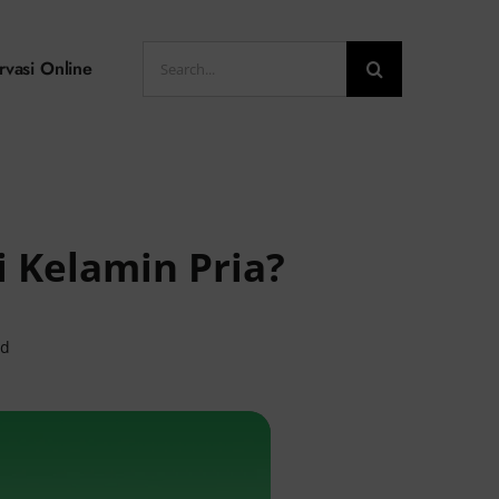
Search
rvasi Online
for:
 Kelamin Pria?
ad