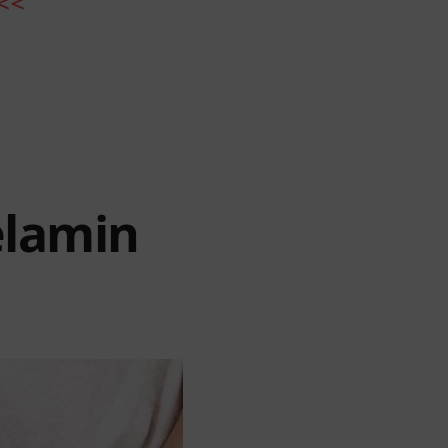
<<
elamin