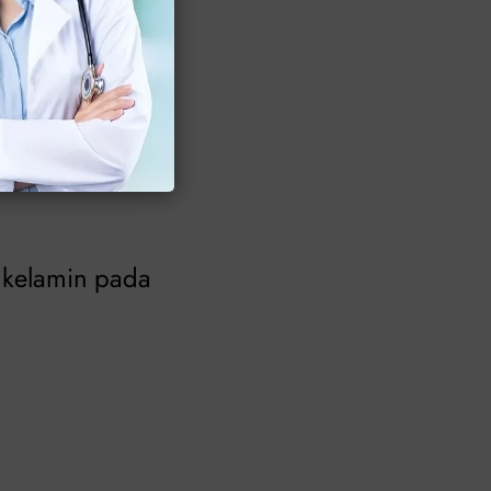
yak pria risih,
in, Anda bisa
 kelamin pada