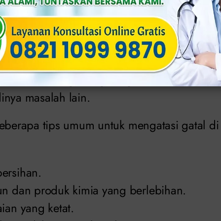
rta.com)
sakan di area kemaluan tentunya membuat ban
h tempat yang sensitif dan pribadi.
ui cara menghilangkan gatal di area kelam
inya masalah lain.
beberapa tips umum untuk mengatasi gatal di
ersihan.
un dan produk kimia yang berlebihan.
ian yang ketat.