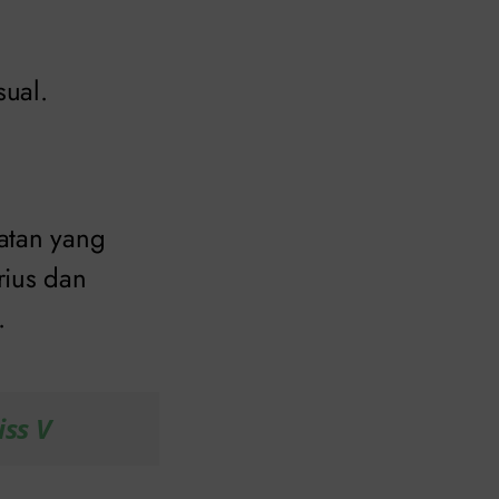
ual.
atan yang
rius dan
.
iss V