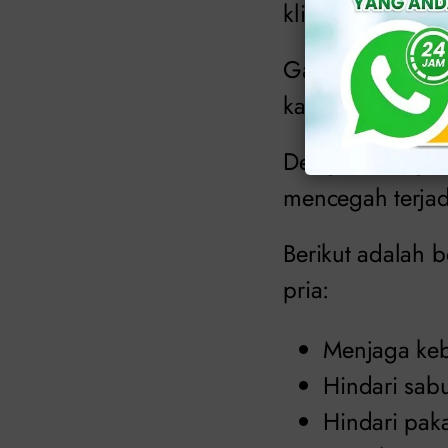
klinikapollojaka
Gatal yang dira
karena itu adala
Dengan mengetah
mencegah terjad
Berikut adalah 
pria:
Menjaga keb
Hindari sab
Hindari paka