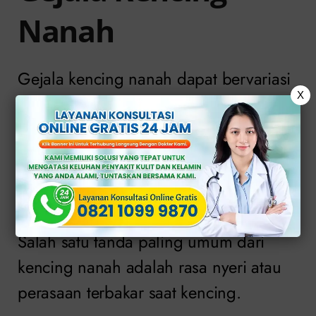
Nanah
Gejala kencing nanah dapat bervariasi
X
dari ringan hingga parah atau bahkan
tanpa gejala sama sekali. Beberapa
gejala yang paling umum meliputi:
Nyeri saat kencing
Salah satu tanda paling umum dari
kencing nanah adalah rasa nyeri atau
perasaan terbakar saat kencing.