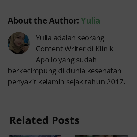
About the Author:
Yulia
Yulia adalah seorang
Content Writer di Klinik
Apollo yang sudah
berkecimpung di dunia kesehatan
penyakit kelamin sejak tahun 2017.
Anyang
Penyebab
anyangan
Anyang
Tidak
anyangan
Sembuh?
Related Posts
Sering
Ini
Kambuh