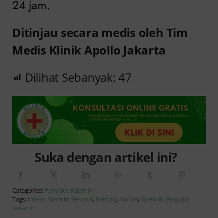
24 jam.
Ditinjau secara medis oleh Tim
Medis Klinik Apollo Jakarta
Dilihat Sebanyak:
47
Suka dengan artikel ini?
Categories:
Penyakit Kelamin
Tags:
Infeksi Menular Seksual
,
Kencing Nanah
,
Spesialis Penyakit
Kelamin