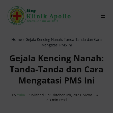
Skip
to
Toggl
content
Navig
Chat Dokter
Home
»
Gejala Kencing Nanah: Tanda-Tanda dan Cara
Mengatasi PMS Ini
0821-1099-9870
Gejala Kencing Nanah:
Tanda-Tanda dan Cara
Reservasi Online
Mengatasi PMS Ini
Search
for:
By
Yulia
Published On: Oktober 4th, 2023
Views: 67
2.3 min read