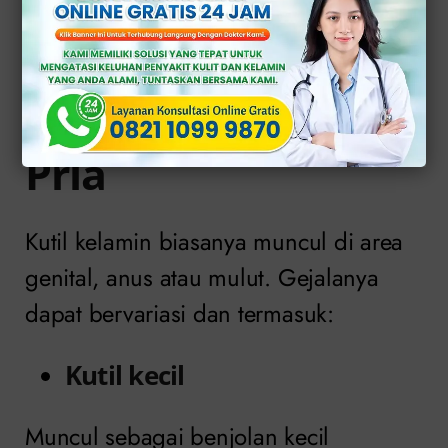
Gejala Kondiloma
Akuminata pada
Pria
Kutil kelamin biasanya muncul di area
genital, anus atau mulut. Gejalanya
dapat bervariasi dan termasuk:
Kutil kecil
Muncul sebagai benjolan kecil