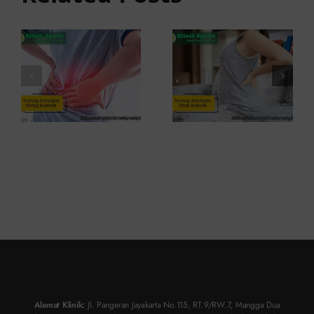
Ini
Kambuh
Penyebab
dan Cara
dan
Atasinya
Solusinya
Alamat Klinik:
Jl. Pangeran Jayakarta No.115, RT.9/RW.7, Mangga Dua