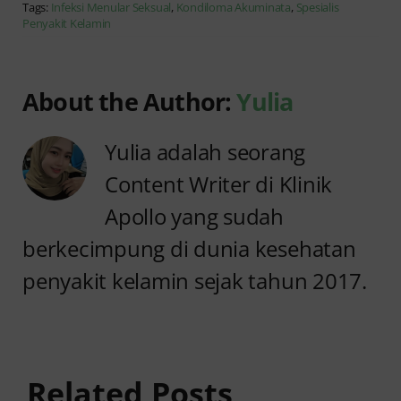
Tags:
Infeksi Menular Seksual
,
Kondiloma Akuminata
,
Spesialis
Penyakit Kelamin
About the Author:
Yulia
Yulia adalah seorang
Content Writer di Klinik
Apollo yang sudah
berkecimpung di dunia kesehatan
penyakit kelamin sejak tahun 2017.
Anyang
Penyebab
anyangan
Anyang
Tidak
anyangan
Sembuh?
Related Posts
Sering