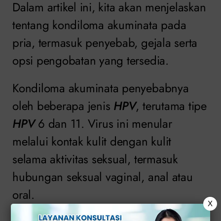
Dalam artikel ini, kita akan menjelaskan
tentang kondiloma akuminata pada
pria, termasuk penyebab, gejala serta
opsi pengobatan yang tersedia.
Kondiloma akuminata penyebabnya
oleh beberapa jenis
HPV
, terutama tipe
HPV
6 dan 11. Virus ini menular
melalui kontak kulit dengan kulit
selama aktivitas seksual, termasuk
hubungan seksual vaginal, anal atau
oral.
X
>>
KONSULTASI ONLINE GRATIS DI SINI
<<