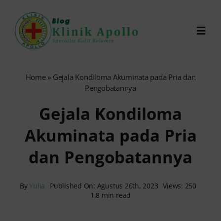
Skip
to
Toggl
content
Navig
Chat Dokter
Home
»
Gejala Kondiloma Akuminata pada Pria dan
Pengobatannya
0821-1099-9870
Gejala Kondiloma
Akuminata pada Pria
Reservasi Online
dan Pengobatannya
Search
for:
By
Yulia
Published On: Agustus 26th, 2023
Views: 250
1.8 min read