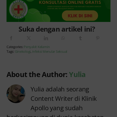
Suka dengan artikel ini?
Categories:
Penyakit Kelamin
Tags:
Ginekologi
,
Infeksi Menular Seksual
About the Author:
Yulia
Yulia adalah seorang
Content Writer di Klinik
Apollo yang sudah