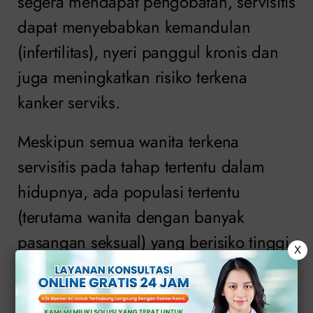
segera mendapat pengobatan, servisitis
dapat menyebabkan kemandulan
(infertilitas), nyeri panggul kronis dan
juga meningkatkan risiko terkena
kanker serviks.
Meskipun semua wanita terkena
servisitis pada tahap tertentu dalam
hidupnya, ada populasi tertentu
(terutama wanita dengan banyak
pasangan seksual) yang berisiko tinggi
X
terkena servisitis kronis.