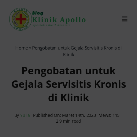
Skip
to
Toggl
content
Navig
Chat Dokter
Home
»
Pengobatan untuk Gejala Servisitis Kronis di
Klinik
0821-1099-9870
Pengobatan untuk
Gejala Servisitis Kronis
Reservasi Online
di Klinik
Search
for:
By
Yulia
Published On: Maret 14th, 2023
Views: 115
2.9 min read