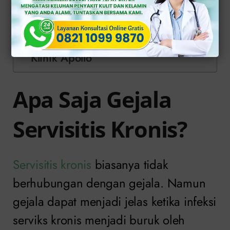
Daftar Isi
Apa Saja Gejala Servisitis Kronis?
Obat Servisitis Resep Dokter di
Klinik Apollo
Apa Saja Gejala
Servisitis Kronis?
Servisitis kronis
biasanya tidak
berhubungan dengan gejala. Namun
gejala dapat menjadi jelas ketika infeksi
serviks kronis menjadi buruk oleh