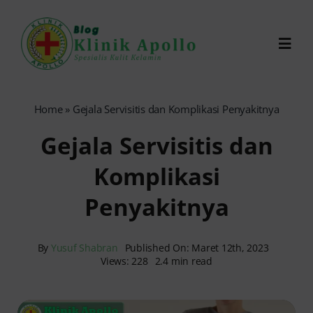
Skip
to
Toggl
content
Navig
Chat Dokter
Home
»
Gejala Servisitis dan Komplikasi Penyakitnya
Gejala Servisitis dan
0821-1099-9870
Komplikasi
Reservasi Online
Penyakitnya
Search
for:
By
Yusuf Shabran
Published On: Maret 12th, 2023
Views: 228
2.4 min read