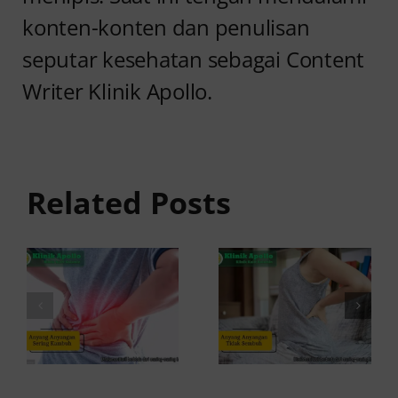
konten-konten dan penulisan
seputar kesehatan sebagai Content
Writer Klinik Apollo.
Anyang
Penyebab
anyangan
Anyang
Tidak
anyangan
Sembuh?
Related Posts
Sering
Ini
Kambuh
Penyebab
dan Cara
dan
Atasinya
Solusinya