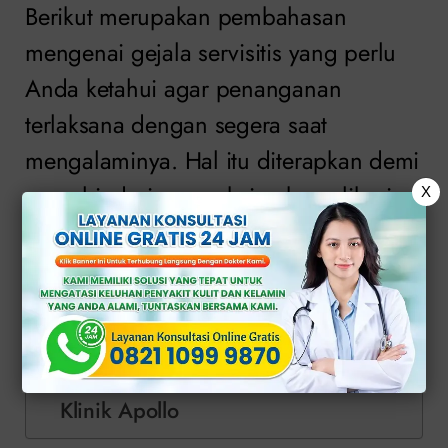
Berikut merupakan pembahasan
mengenai gejala servisitis yang perlu
Anda ketahui agar penanganan
terlaksana dengan segera saat
mengalaminya. Hal itu diterapkan demi
menghindari serangkaian komplikasi
X
yang berbahaya.
Daftar Isi
Serangkaian Gejala Servisitis
Lakukan Pemeriksaan Bertahap di
Klinik Apollo