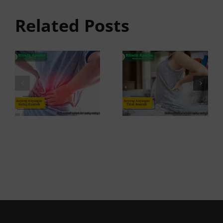
Tidak
anyangan
Sembuh?
Related Posts
Sering
Ini
Kambuh
Penyebab
dan Cara
dan
Atasinya
Solusinya