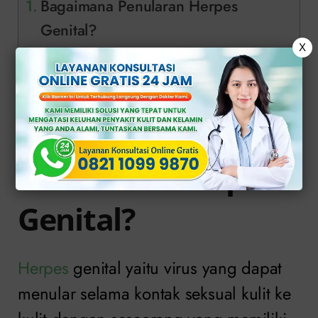
Bagaimana Penularan Herpes
Genital?
X
Hubungi Dokter dan Periksakan di
Klinik Apollo
Bagaimana
Penularan Herpes
Genital?
Herpes
genital yaitu virus yang dapat
menular selama kontak seksual kulit ke