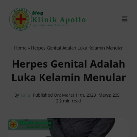
Skip
to
Toggl
content
Navig
Chat Dokter
Home
»
Herpes Genital Adalah Luka Kelamin Menular
Herpes Genital Adalah
0821-1099-9870
Luka Kelamin Menular
Reservasi Online
By
Yulia
Published On: Maret 11th, 2023
Views: 235
2.2 min read
Search
for: