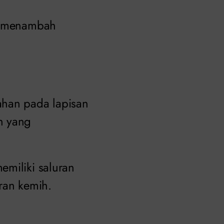
at menambah
han pada lapisan
n yang
emiliki saluran
ran kemih.