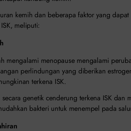
saluran kemih dan beberapa faktor yang dap
ISK, meliputi:
uh
lah mengalami menopause mengalami peruba
langan perlindungan yang diberikan estroge
ungkinan terkena ISK.
 secara genetik cenderung terkena ISK dan m
udahkan bakteri untuk menempel pada salu
ahiran