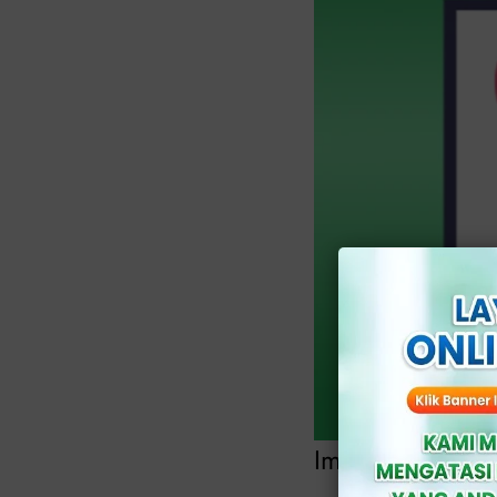
Img: klinikapoll