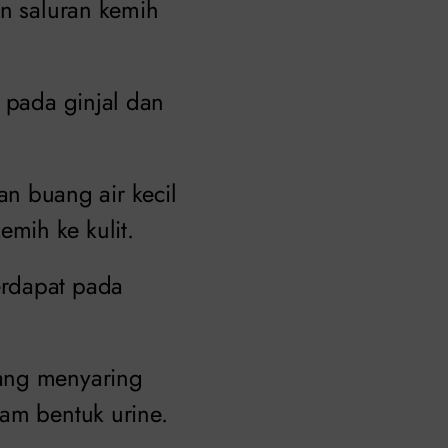
an saluran kemih
t pada ginjal dan
 buang air kecil
mih ke kulit.
erdapat pada
yang menyaring
lam bentuk urine.