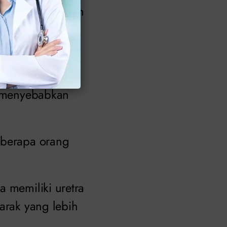
ea sekitar rektum
n berjalan ke
dak peduli
at menyebabkan
eberapa orang
a memiliki uretra
jarak yang lebih