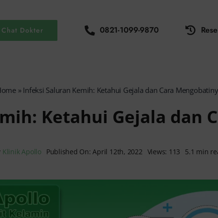
0821-1099-9870
Rese
Chat Dokter
Home
»
Infeksi Saluran Kemih: Ketahui Gejala dan Cara Mengobatin
emih: Ketahui Gejala dan
y
Klinik Apollo
Published On: April 12th, 2022
Views: 113
5.1 min r