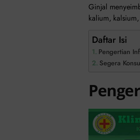
Ginjal menyeimb
kalium, kalsium,
Daftar Isi
Pengertian In
Segera Konsul
Penger