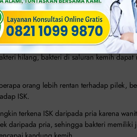
akteri hidup di area sekitar vagina dan di ar
t. Bakteri dapat masuk ke urine dari uretra da
apat melakukan perjalanan ke ginjal. Tapi ti
akteri hilang, bakteri di saluran kemih dap
berapa orang lebih rentan terhadap pilek, b
hadap ISK.
gkin terkena ISK daripada pria karena wanit
k daripada pria, sehingga bakteri memiliki 
encapai kandung kemih.