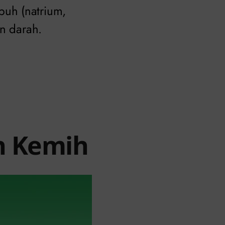
uh (natrium,
an darah.
an Kemih