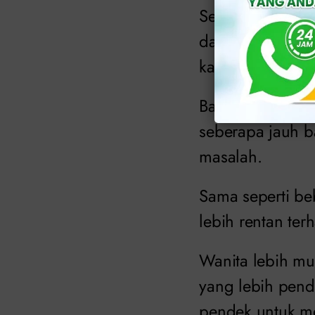
Sejumlah besar b
dan juga di kuli
kandung kemih.
Bakteri bahkan d
seberapa jauh b
masalah.
Sama seperti be
lebih rentan ter
Wanita lebih mun
yang lebih pende
pendek untuk m