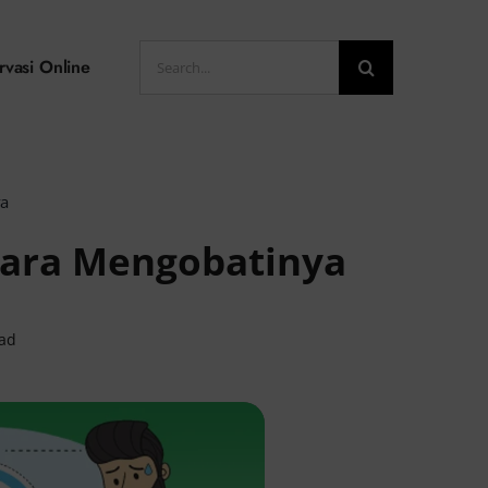
Search
rvasi Online
for:
ya
 Cara Mengobatinya
ead