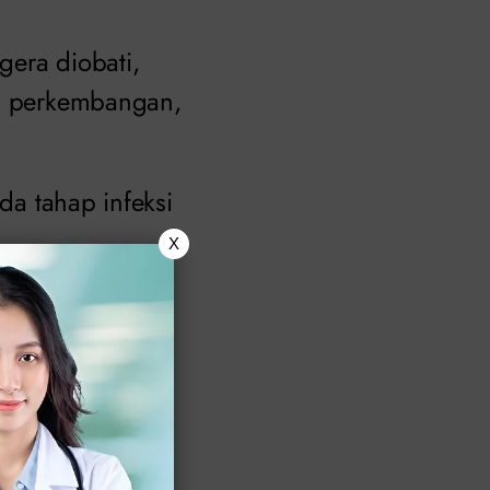
gera diobati,
n, perkembangan,
da tahap infeksi
X
Ibu dan