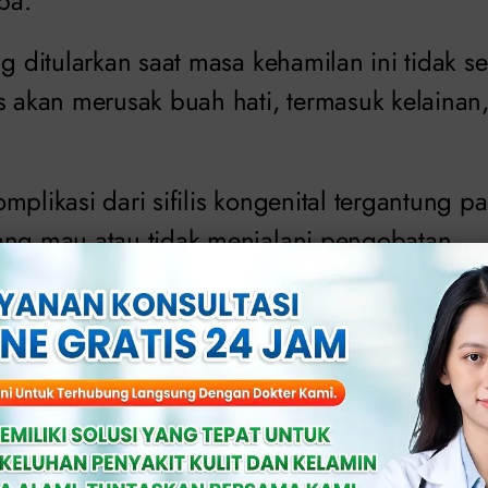
pa.
ng ditularkan saat masa kehamilan ini tidak se
us akan merusak buah hati, termasuk kelaina
mplikasi dari sifilis kongenital tergantung pa
ang mau atau tidak menjalani pengobatan.
a:
Kenali Dampak Sifilis Kongenital bagi 
i