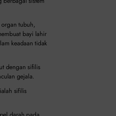
 berbagai sistem
i organ tubuh,
embuat bayi lahir
alam keadaan tidak
t dengan sifilis
culan gejala.
lah sifilis
mpel darah pada