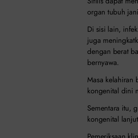
Sifilis dapat m
organ tubuh ja
Di sisi lain, in
juga meningkatk
dengan berat ba
bernyawa.
Masa kelahiran b
kongenital dini
Sementara itu, g
kongenital lanjut
Pemeriksaan kli