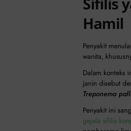
Sifilis
Hamil
Penyakit menular 
wanita, khususn
Dalam konteks i
janin disebut de
Treponema pal
Penyakit ini sa
gejala sifilis kon