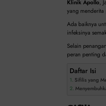
Klinik Apollo
, 
yang menderita p
Ada baiknya un
infeksinya sema
Selain penanga
peran penting da
Daftar Isi
Sifilis yang 
Menyembuhkan