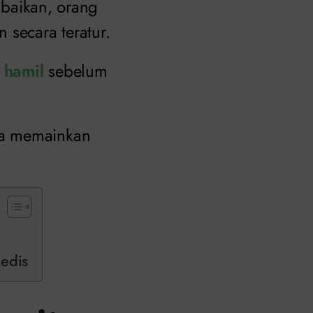
iabaikan, orang
 secara teratur.
 hamil
sebelum
ga memainkan
edis