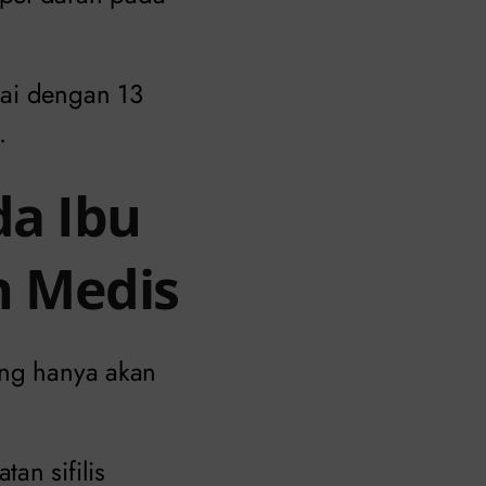
pai dengan 13
.
da Ibu
n Medis
ang hanya akan
an sifilis