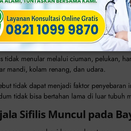
iko Sifilis Kongenital
ering berganti-ganti pasangan seksual, tidak
 genital, memakai jarum (suntik, akupuntur, 
ri sifilis memiliki risiko penularan yang tin
ilis tidak menular melalui ciuman, pelukan, ha
ar mandi, kolam renang, dan udara.
ebut tidak dapat menjadi faktor penyebaran i
dum tidak bisa bertahan lama di luar tubuh 
ala Sifilis Muncul pada Ba