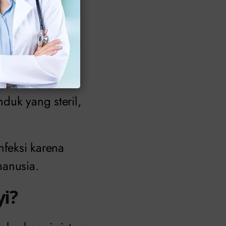
 memerhatikan
tato) yang
ggi.
nduk yang steril,
nfeksi karena
manusia.
yi?