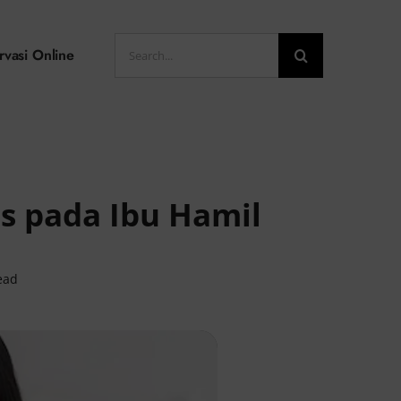
Search
rvasi Online
for:
is pada Ibu Hamil
ead