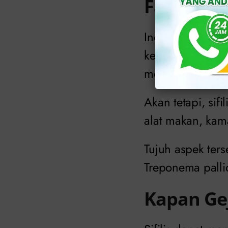
Faktor Ris
Individu yang s
kebersihan organ
mengandung bakte
Akan tetapi, sif
alat makan, kam
Tujuh aspek ters
Treponema palli
Kapan Gej