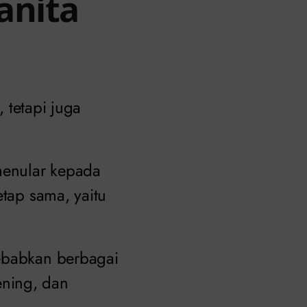
anita
, tetapi juga
 menular kepada
etap sama, yaitu
yebabkan berbagai
bening, dan