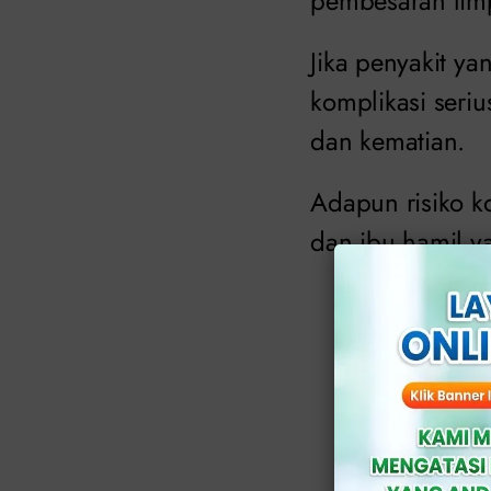
pembesaran lim
Jika penyakit ya
komplikasi seri
dan kematian.
Adapun risiko ko
dan ibu hamil y
Baca Jug
Buah Hat