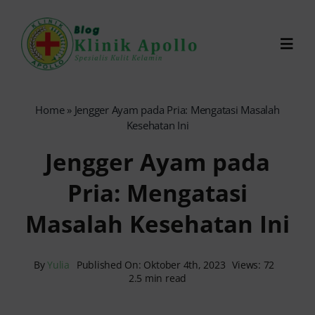
Skip
to
Toggl
content
Navig
Chat Dokter
Home
»
Jengger Ayam pada Pria: Mengatasi Masalah
Kesehatan Ini
0821-1099-9870
Jengger Ayam pada
Pria: Mengatasi
Reservasi Online
Masalah Kesehatan Ini
Search
for:
By
Yulia
Published On: Oktober 4th, 2023
Views: 72
2.5 min read