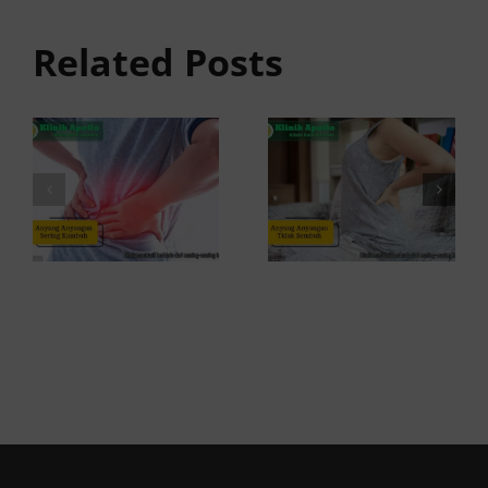
Tidak
anyangan
Sembuh?
Related Posts
Sering
Ini
Kambuh
Penyebab
dan Cara
dan
Atasinya
Solusinya