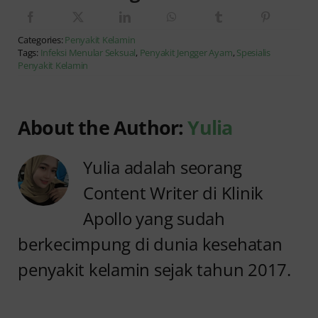
Categories:
Penyakit Kelamin
Tags:
Infeksi Menular Seksual
,
Penyakit Jengger Ayam
,
Spesialis
Penyakit Kelamin
About the Author:
Yulia
Yulia adalah seorang
Content Writer di Klinik
Apollo yang sudah
berkecimpung di dunia kesehatan
penyakit kelamin sejak tahun 2017.
Anyang
Penyebab
anyangan
Anyang