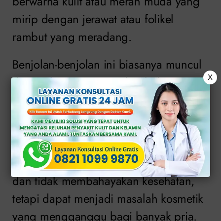
berwarna kulit atau merah muda yang
mirip dengan jerawat atau folikel
rambut yang meradang.
Benjolan-benjolan ini biasanya muncul
X
di area lengan atas, paha, bokong atau
pipi. Mereka dapat terasa kasar saat
disentuh dan seringkali disertai dengan
kulit yang terlihat kering atau teriritasi.
Kondisi ini umumnya tidak menyakitkan
dan tidak membahayakan kesehatan,
tetapi dapat menjadi masalah kosmetik
yang mengganggu bagi banyak pria.