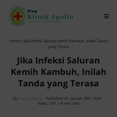
Skip
to
Toggl
content
Navig
Chat Dokter
Home
»
Jika Infeksi Saluran Kemih Kambuh, Inilah Tanda
yang Terasa
0821-1099-9870
Jika Infeksi Saluran
Kemih Kambuh, Inilah
Reservasi Online
Tanda yang Terasa
Search
for:
By
Yusuf Shabran
Published On: Januari 30th, 2024
Views: 109
1.8 min read