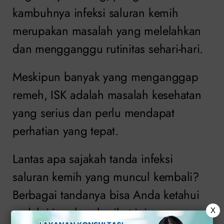
kambuhnya infeksi saluran kemih
merupakan masalah yang melelahkan
dan mengganggu rutinitas sehari-hari.
Meskipun banyak yang menganggap
remeh, ISK adalah masalah kesehatan
yang serius dan perlu mendapat
perhatian yang tepat.
Lantas apa sajakah tanda infeksi
saluran kemih yang muncul kembali?
Berbagai tandanya bisa Anda ketahui
melalui jawaban berikut ini.
X