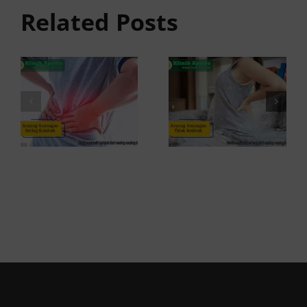
anyangan
Sembuh?
Related Posts
Sering
Ini
Kambuh
Penyebab
dan Cara
dan
Atasinya
Solusinya