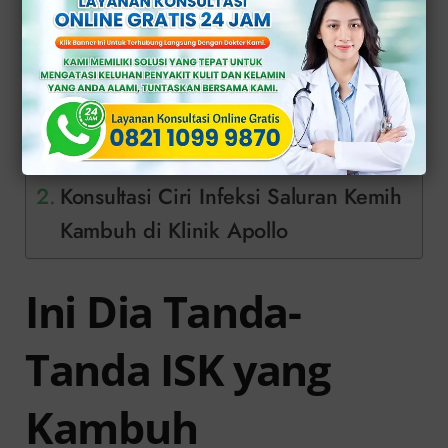
>>
KONSULTASI ONLINE GRATIS DI SINI
<<
Daftar Isi
Ini Dia Tanda-Tanda ISK yang
Kambuh
Konsultasi Ciri Infeksi Saluran Kemih
Kambuh di Klinik Apollo
Ini Dia Tanda-
Tanda ISK yang
Kambuh