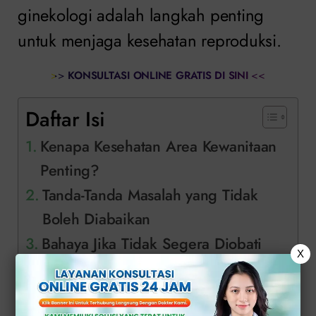
ginekologi adalah langkah penting
untuk menjaga kesehatan reproduksi.
>>
KONSULTASI ONLINE GRATIS DI SINI
<<
Daftar Isi
Kenapa Kesehatan Area Kewanitaan
Penting?
Tanda-Tanda Masalah yang Tidak
Boleh Diabaikan
Bahaya Jika Tidak Segera Diobati
X
Pentingnya Periksa ke Dokter Ahli
yang Tepat