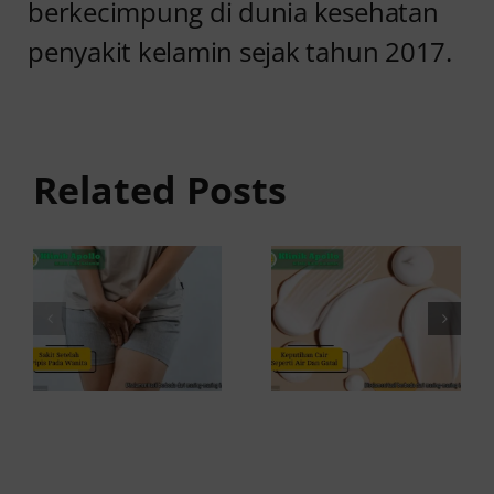
berkecimpung di dunia kesehatan
penyakit kelamin sejak tahun 2017.
Sakit
Setelah
Keputihan
Pipis pada
Cair
Wanita
Seperti Air
Related Posts
Serta
dan Gatal,
Perih?
Apakah
Waspada
Berbahaya?
Kondisi Ini