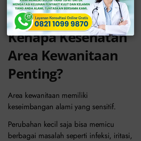
Solusi Tepat Atasi Masalah Vagina
di Klinik Apollo
Kenapa Kesehatan
Area Kewanitaan
Penting?
Area kewanitaan memiliki
keseimbangan alami yang sensitif.
Perubahan kecil saja bisa memicu
berbagai masalah seperti infeksi, iritasi,