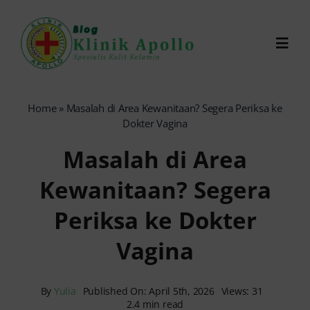
Skip
to
Toggl
content
Navig
Chat Dokter
Home
»
Masalah di Area Kewanitaan? Segera Periksa ke
Dokter Vagina
0821-1099-9870
Masalah di Area
Kewanitaan? Segera
Reservasi Online
Periksa ke Dokter
Search
Vagina
for:
By
Yulia
Published On: April 5th, 2026
Views: 31
2.4 min read