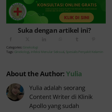
Suka dengan artikel ini?
Categories:
Ginekologi
Tags:
Ginekologi
,
Infeksi Menular Seksual
,
Spesialis Penyakit Kelamin
About the Author:
Yulia
Yulia adalah seorang
Content Writer di Klinik
Apollo yang sudah