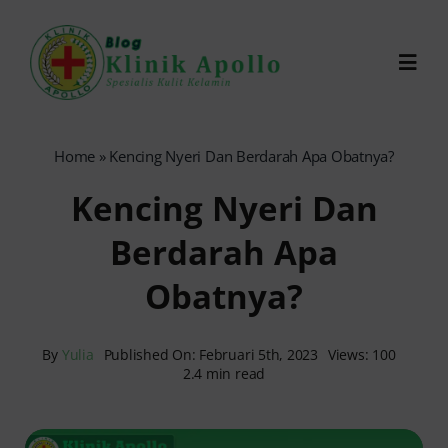
Skip
to
Toggl
content
Navig
Chat Dokter
Home
»
Kencing Nyeri Dan Berdarah Apa Obatnya?
Kencing Nyeri Dan
0821-1099-9870
Berdarah Apa
Reservasi Online
Obatnya?
Search
for:
By
Yulia
Published On: Februari 5th, 2023
Views: 100
2.4 min read