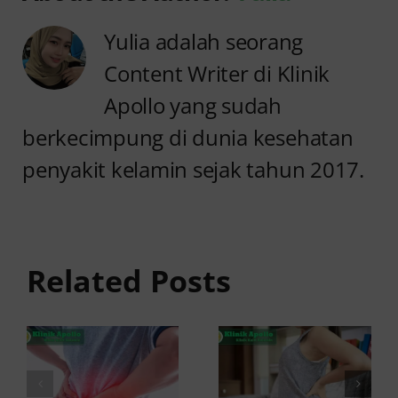
Yulia adalah seorang
Content Writer di Klinik
Apollo yang sudah
berkecimpung di dunia kesehatan
penyakit kelamin sejak tahun 2017.
Anyang
Penyebab
anyangan
Anyang
Tidak
anyangan
Sembuh?
Related Posts
Sering
Ini
Kambuh
Penyebab
dan Cara
dan
Atasinya
Solusinya