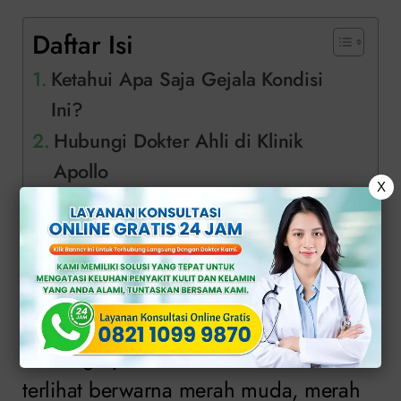
Daftar Isi
Ketahui Apa Saja Gejala Kondisi
Ini?
Hubungi Dokter Ahli di Klinik
Apollo
X
Ketahui Apa Saja
Gejala Kondisi Ini?
Kencing nyeri dan berdarah bisa
terlihat berwarna merah muda, merah