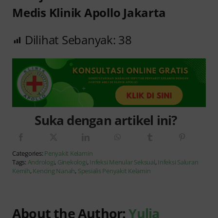
Medis Klinik Apollo Jakarta
Dilihat Sebanyak:
38
Suka dengan artikel ini?
Categories:
Penyakit Kelamin
Tags:
Andrologi
,
Ginekologi
,
Infeksi Menular Seksual
,
Infeksi Saluran
Kemih
,
Kencing Nanah
,
Spesialis Penyakit Kelamin
About the Author:
Yulia