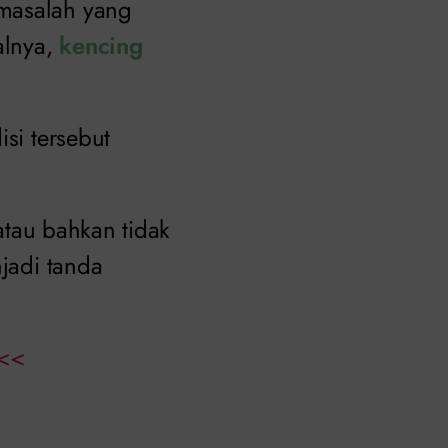
 masalah yang
alnya,
kencing
si tersebut
 atau bahkan tidak
njadi tanda
<<