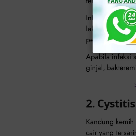
terjadi.
Infeksi yang sa
laki-laki. Merek
pendek.
Apabila infeksi 
ginjal, bakterem
2. Cystitis
Kandung kemih 
cair yang tersar