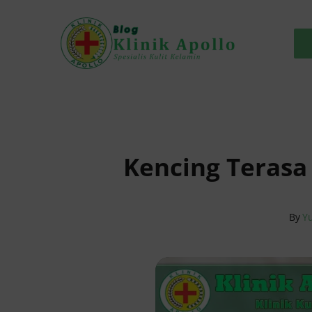
Skip
to
content
Kencing Terasa 
By
Y