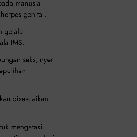
kepada manusia
 herpes genital.
 gejala.
ala IMS.
ubungan seks, nyeri
keputihan
kan disesuaikan
ntuk mengatasi