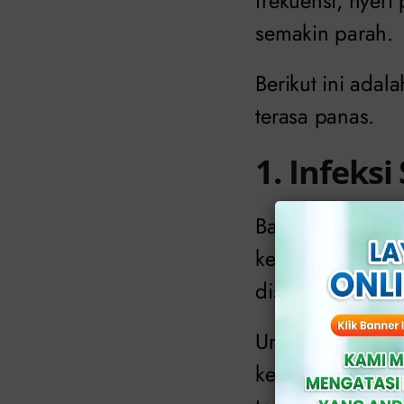
frekuensi, nyeri
semakin parah.
Berikut ini ada
terasa panas.
1. Infeks
Bakteri tertentu, 
kemudian menyeb
disebabkan ole
Uretra, kandung
kemih. Jika sala