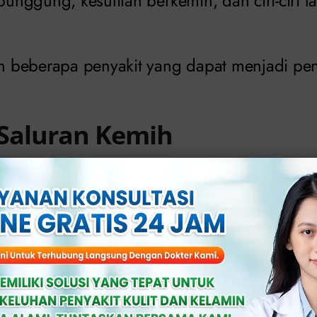
 punggung, kesulitan berkemih, dan ciri-ciri l
lah beberapa penyakit yang dapat menjadi p
i Saluran Kemih
seperti
Escheria coli
dapat menginfeksi salur
abkan infeksi. Selain bakteri, infeksi salur
h peradangan.
 kemih, ureter, dan ginjal merupakan bagian 
h satu dari organ tersebut meradang, infeksi 