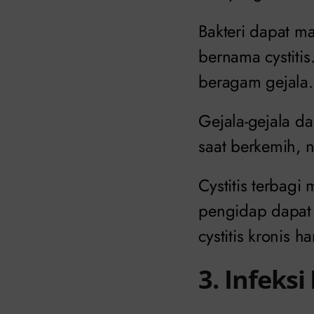
Bakteri dapat m
bernama cystiti
beragam gejala.
Gejala-gejala dar
saat berkemih, n
Cystitis terbagi
pengidap dapat 
cystitis kronis h
3. Infeks