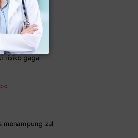
 wanita daripada
nya yang lebih
i risiko gagal
<<
as menampung zat