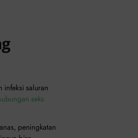
ng
 infeksi saluran
hubungan seks
 panas, peningkatan