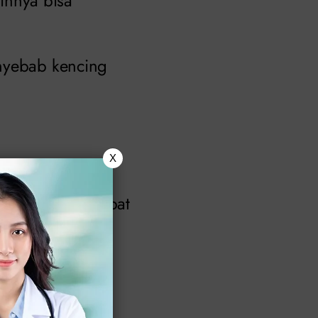
ainnya bisa
enyebab kencing
X
an kencing,
an kemih pun dapat
dari saluran
saluran kemih