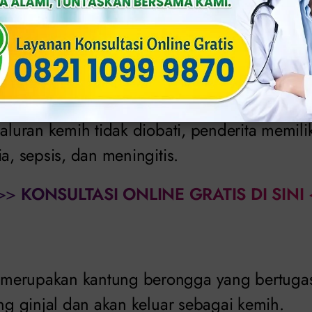
tu ini sering menyerang anak perempuan dan
a lebih mudah terinfeksi karena ukuran uretra
saluran kemih tidak diobati, penderita memilik
ia, sepsis, dan meningitis.
>>
KONSULTASI ONLINE GRATIS DI SINI
merupakan kantung berongga yang bertug
ing ginjal dan akan keluar sebagai kemih.