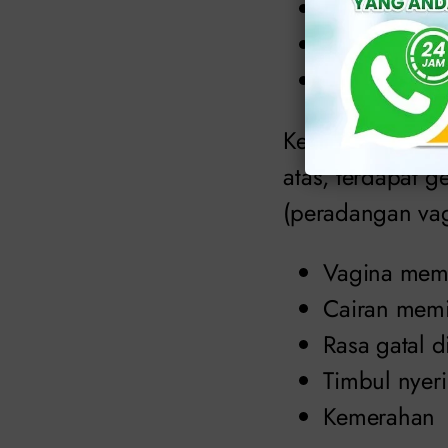
Cairan berwa
Muncul caira
Nyeri pangg
Keputihan abnorm
atas, terdapat 
(peradangan vag
Vagina memi
Cairan memil
Rasa gatal d
Timbul nyeri
Kemerahan