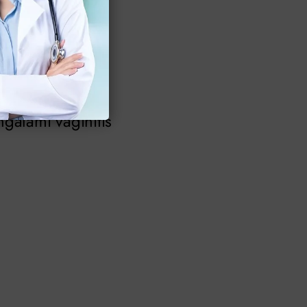
tai darah
ain indikasi di
galami vaginitis