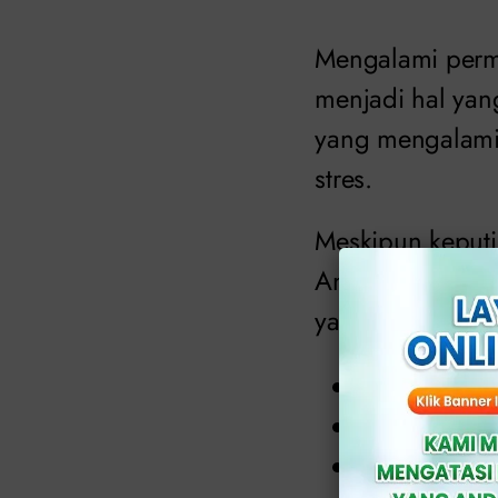
Mengalami perm
menjadi hal yan
yang mengalami
stres.
Meskipun keputi
Anda tetap harus
yang berupa:
Terasa panas
Cairan yang 
Rasa gatal t