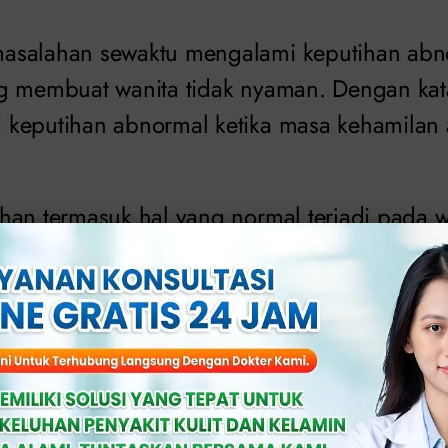
asalahan sewaktu mengalami keputihan abno
g membuat wanita tidak nyaman. Dengan kata
 keputihan abnormal ketika masa kehamilan
han termasuk hal yang normal terjadi pada 
 berhati-hati terhadap gejala keputihan abno
 di area vagina
dihasilkan kental serta berbau busuk
ersebar di vagina