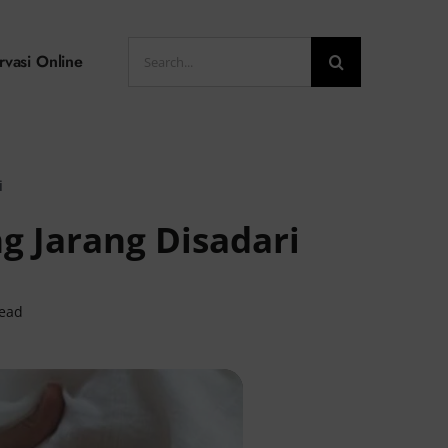
Search
rvasi Online
for:
i
g Jarang Disadari
read