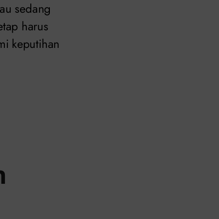
tau sedang
etap harus
mi keputihan
n