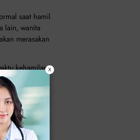
rmal saat hamil
 lain, wanita
 akan merasakan
waktu kehamilan,
X
rmal saat hamil