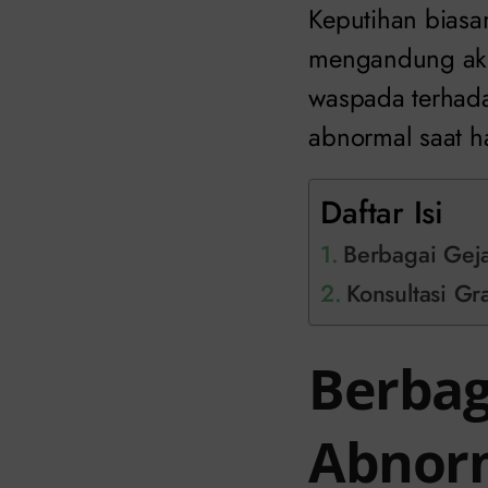
Keputihan biasa
mengandung akib
waspada terhada
abnormal saat h
Daftar Isi
Berbagai Geja
Konsultasi Gra
Berbag
Abnorm