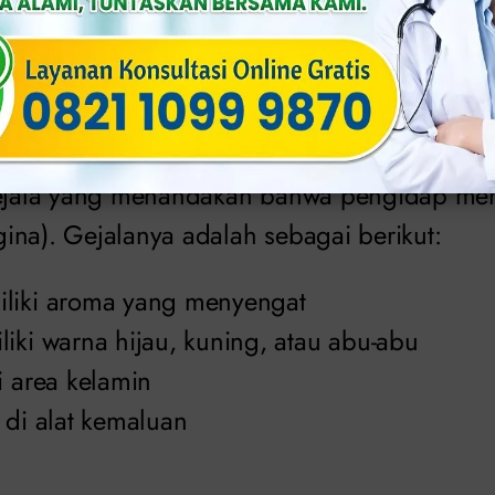
rna kuning, kehijauan, kecoklatan dan diser
n yang berlebihan seperti menstruasi
ul atau perdarahan
al yang terjadi saat wanita tengah hamil, sel
gejala yang menandakan bahwa pengidap men
ina). Gejalanya adalah sebagai berikut:
liki aroma yang menyengat
iki warna hijau, kuning, atau abu-abu
i area kelamin
 di alat kemaluan