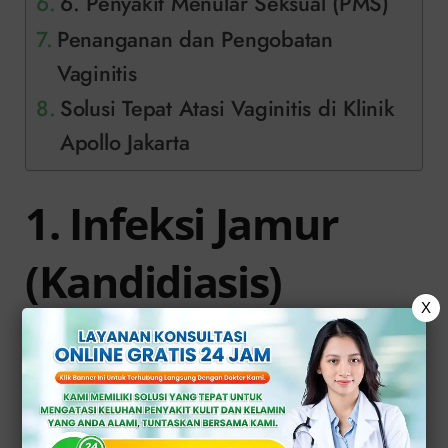
6. Penyakit Menular Seksual (PMS)
Penanganan dan Pengobatan
Vaginitis
Solusi Tepat Atasi Vaginitis di Klinik
Apollo Jakarta
1. Infeksi Jamur
(Kandidiasis)
X
Dan infeksi jamur, terutama yang
disebabkan oleh
Candida albicans
,
adalah penyebab umum vaginitis.