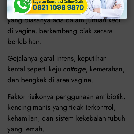
Untuk infeksi ini terjadi ketika jamur,
yang biasanya ada dalam jumlah kecil
di vagina, berkembang biak secara
berlebihan.
Gejalanya gatal intens, keputihan
kental seperti keju
cottage
, kemerahan,
dan bengkak di area vagina.
Faktor risikonya penggunaan antibiotik,
kencing manis yang tidak terkontrol,
kehamilan, dan sistem kekebalan tubuh
yang lemah.