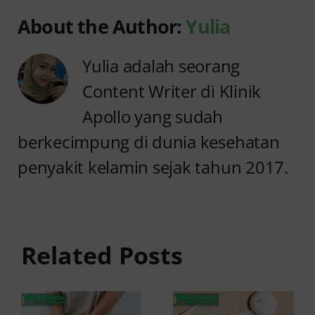
About the Author:
Yulia
Yulia adalah seorang
Content Writer di Klinik
Apollo yang sudah
berkecimpung di dunia kesehatan
penyakit kelamin sejak tahun 2017.
Sakit
Setelah
Keputihan
Pipis pada
Cair
Wanita
Seperti Air
Related Posts
Serta
dan Gatal,
Perih?
Apakah