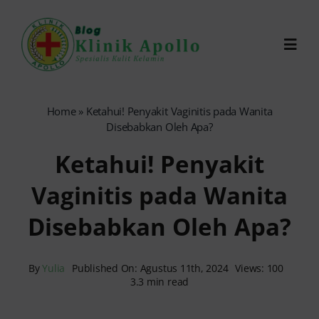
Skip
to
Toggl
content
Navig
Chat Dokter
Home
»
Ketahui! Penyakit Vaginitis pada Wanita
Disebabkan Oleh Apa?
0821-1099-9870
Ketahui! Penyakit
Vaginitis pada Wanita
Reservasi Online
Disebabkan Oleh Apa?
Search
for:
By
Yulia
Published On: Agustus 11th, 2024
Views: 100
3.3 min read