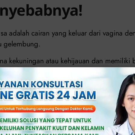
nyebabnya!
sa adalah cairan yang keluar dari vagina den
au gelembung.
na kekuningan atau kehijauan dan memiliki 
keputihan normal yang berwarna putih susu
n berbusa bisa menjadi indikator adanya inf
an flora vagina.
lah beberapa penyebab umum keputihan berb