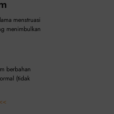
im
lama menstruasi
yang menimbulkan
lam berbahan
ormal (tidak
<<