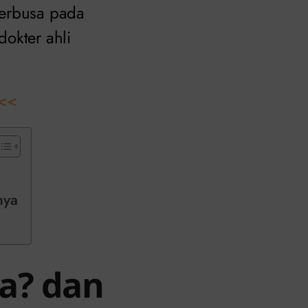
berbusa pada
okter ahli
<<
nya
a? dan