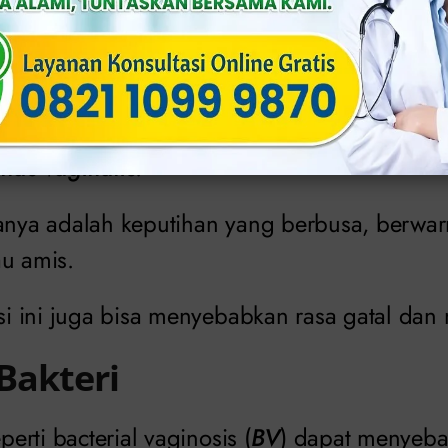
oniasis
dalah infeksi menular seksual (IMS) yang pe
nas vaginalis
.
lanya adalah keputihan yang berbusa, berwar
au amis.
isi ini juga bisa menyebabkan rasa gatal dan 
 Bakteri
eperti bacterial vaginosis (
BV
) dapat menyeba