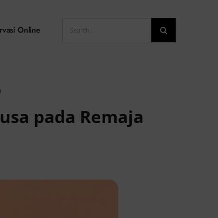
Search
rvasi Online
for:
a
busa pada Remaja