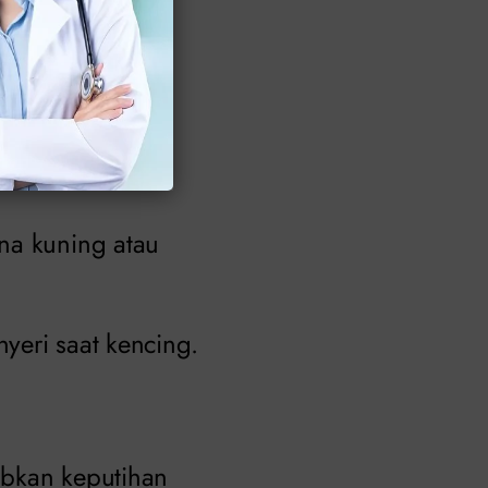
nyebabnya oleh
na kuning atau
nyeri saat kencing.
bkan keputihan