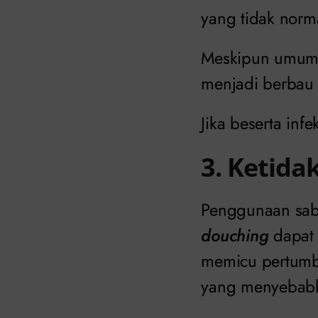
yang tidak norm
Meskipun umumny
menjadi berbau
Jika beserta inf
3. Ketid
Penggunaan sabu
douching
dapat
memicu pertumb
yang menyebabk