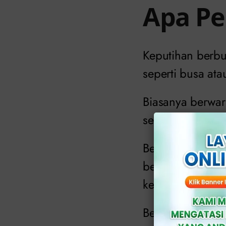
Apa Pe
Keputihan berbu
seperti busa at
Biasanya berwar
sedap.
Berbeda dengan 
berbau, keputiha
ketidakseimbang
Berikut ini ada