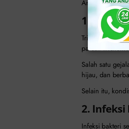
Anda ketahui:
1. Trikom
Trikomoniasis a
parasit
Trichomo
Salah satu geja
hijau, dan berb
Selain itu, kond
2. Infeksi
Infeksi bakteri s