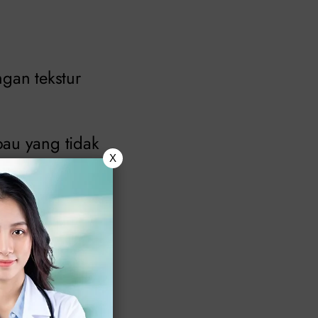
gan tekstur
bau yang tidak
X
 dan tidak
eksi atau
usa yang perlu